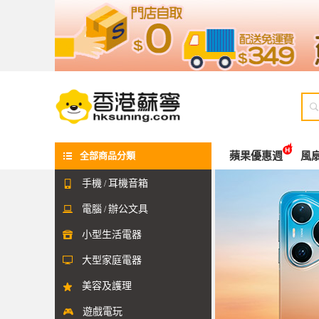

全部商品分類
蘋果優惠週
風
手機
耳機音箱

/
電腦
辦公文具

/
小型生活電器

大型家庭電器

美容及護理

遊戲電玩
🎮