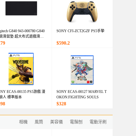
gitech G840 943-000780 G840
SONY CFI-ZCT2GZF PS5手摯
競滑鼠墊 超大布式遊戲滑鼠
279
$590.2
NY ECAS-00135 PS5游戲 漫
SONY ECAS-00127 MARVEL T
狼人 標準版本
OKON:FIGHTING SOULS
498
$328
相機
風筒
美容儀
電鬚刨
電動牙刷