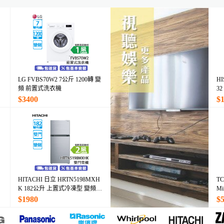
LG FVBS70W2 7公斤 1200轉 變
H
頻 前置式洗衣機
3
$3400
$
HITACHI 日立 HRTN5198MXH
TC
K 182公升 上置式冷凍型 變頻
M
雙門雪櫃 炫酷鋼灰
$1980
$