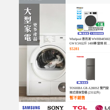
Whirlpool 惠而浦 WWHB485602
GW 8.5/6公斤 1400轉 變頻 前置
式洗衣乾衣機
$5281
TOSHIBA GR-A28HSZ 雙門變
頻式環保雪櫃 (231公升)
暫不銷售