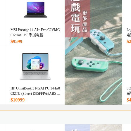
MSI Prestige 14 AI+ Evo C2VMG
Lo
Copilot+ PC 手提電腦
電
墊
$9599
$
HP OmniBook 3 NGAI PC 14-hs0
SO
032TU (Silver) D95FFPA#AB5 14
威
吋 下一代 AI 筆記簿型電腦 銀色
$10999
$