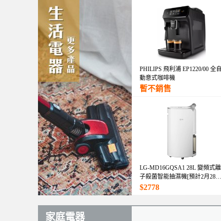
PHILIPS 飛利浦 EP1220/00 全
動意式咖啡機
暫不銷售
LG-MD16GQSA1 28L 變頻式離
子殺菌智能抽濕機[預計2月28
發貨]
$2778
家庭電器