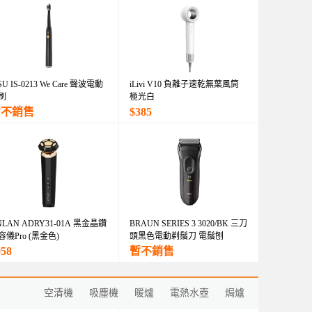
SU IS-0213 We Care 聲波電動
iLivi V10 負離子速乾無葉風筒
刷
極光白
暫不銷售
$385
NLAN ADRY31-01A 黑金晶鑽
BRAUN SERIES 3 3020/BK 三刀
容儀Pro (黑金色)
頭黑色電動剃鬚刀 電鬚刨
958
暫不銷售
空清機
吸塵機
暖爐
電熱水壺
焗爐