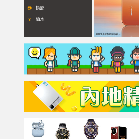
攝影
📷
酒水
🍷