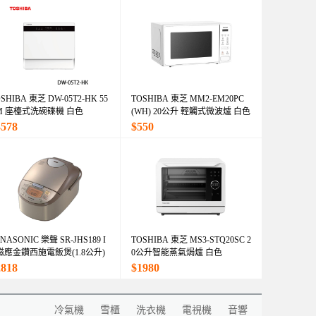
SHIBA 東芝 DW-05T2-HK 55
TOSHIBA 東芝 MM2-EM20PC
M 座檯式洗碗碟機 白色
(WH) 20公升 輕觸式微波爐 白色
3578
$550
NASONIC 樂聲 SR-JHS189 I
TOSHIBA 東芝 MS3-STQ20SC 2
磁應金鑽西施電飯煲(1.8公升)
0公升智能蒸氣焗爐 白色
2818
$1980
冷氣機
雪櫃
洗衣機
電視機
音響