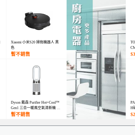
自
Xiaomi 小米S20 掃拖機器人 黑
TO
色
C
暫不銷售
$
Dyson 戴森 Purifier Hot+Cool™
PA
日
Gen1 三合一暖風空氣清新機 HP
H
10 (白色)
暫不銷售
$