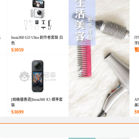
色
Insta360 GO Ultra 創作者套裝 白
IT
色
牙
$3059
[相機優惠週]Insta360 X5 標準套
A
裝
美
$3699
$