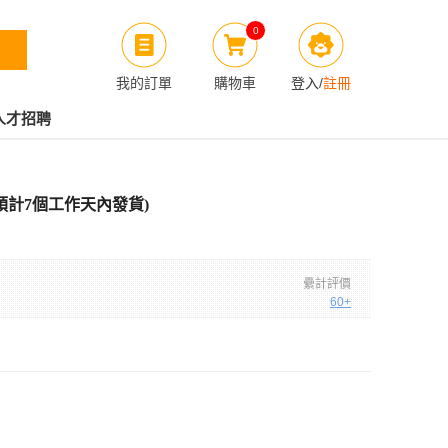
0
我的訂單
購物車
登入
/
註冊
人才招聘
統(預計7個工作天內發貨)
纍計評價
60+