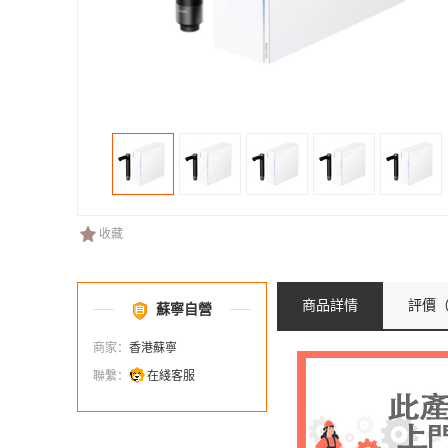
收藏
商品詳情
評價
（
蘇寧自營
商家：
香港蘇寧
聯繫：
在綫客服