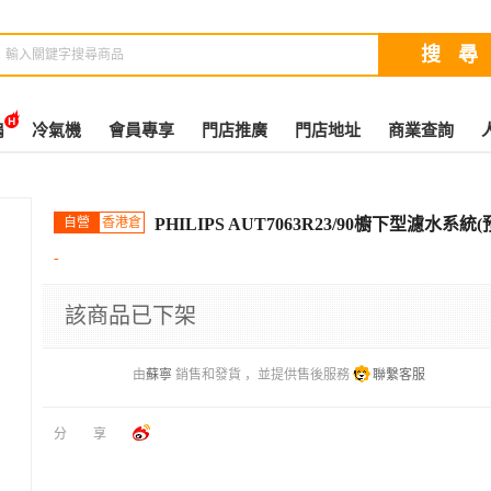
扇
冷氣機
會員專享
門店推廣
門店地址
商業查詢
自營
香港倉
PHILIPS AUT7063R23/90櫥下型濾水系
-
該商品已下架
由
蘇寧
銷售和發貨 ，並提供售後服務
聯繫客服
分享