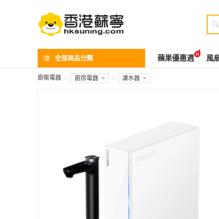

全部商品分類
蘋果優惠週
風
廚衛電器
>
廚房電器
>
濾水器