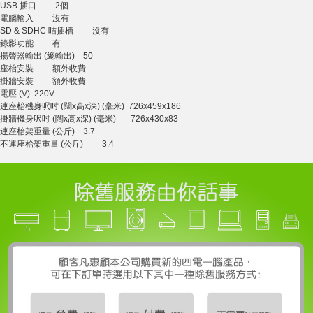
USB 插口 2個
電腦輸入 沒有
SD & SDHC 咭插槽 沒有
錄影功能 有
揚聲器輸出 (總輸出) 50
座枱安裝 額外收費
掛牆安裝 額外收費
電壓 (V) 220V
連座枱機身呎吋 (闊x高x深) (毫米) 726x459x186
掛牆機身呎吋 (闊x高x深) (毫米) 726x430x83
連座枱架重量 (公斤) 3.7
不連座枱架重量 (公斤) 3.4
-