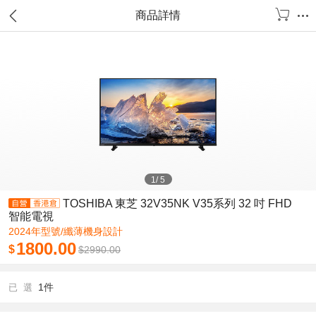
商品詳情
1
/
5
TOSHIBA 東芝 32V35NK V35系列 32 吋 FHD
智能電視
2024年型號/纖薄機身設計
1800.00
$
$
2990.00
1件
已 選