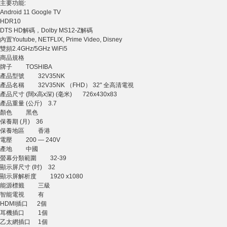
主要功能:
Android 11 Google TV
HDR10
DTS HD解碼，Dolby MS12-Z解碼
內置Youtube, NETFLIX, Prime Video, Disney
雙頻2.4GHz/5GHz WiFi5
商品規格
牌子 TOSHIBA
產品型號 32V35NK
產品名稱 32V35NK （FHD） 32" 全高清電視
產品尺寸 (闊x高x深) (毫米) 726x430x83
產品重量 (公斤) 3.7
顏色 黑色
保養期 (月) 36
保養地區 香港
電壓 200 — 240V
產地 中國
螢幕分類範圍 32-39
顯示屏尺寸 (吋) 32
顯示屏解析度 1920 x1080
能源標籤 三級
智能電視 有
HDMI插口 2個
耳機插口 1個
乙太網插口 1個