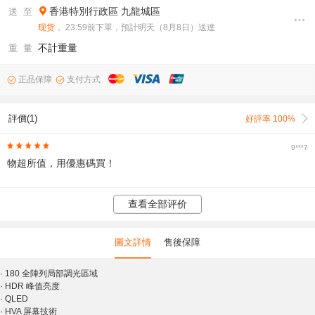
香港特別行政區
九龍城區
送 至
现货
， 23:59前下單，預計明天（8月8日）送達
不計重量
重 量
正品保障
支付方式
評價(1)
好評率 100%
9***7
物超所值，用優惠碼買！
查看全部评价
圖文詳情
售後保障
·
180 全陣列局部調光區域
·
HDR 峰值亮度
·
QLED
·
HVA 屏幕技術