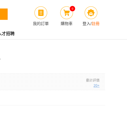
0
我的訂單
購物車
登入
/
註冊
人才招聘
色
纍計評價
20+