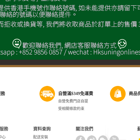
服務
自營滿$349免運費
商品
自營免費門店自提
受相關條款約束
服務
資料查詢
關注我們
中心
配送安裝