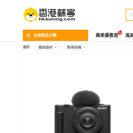

全部商品分類
蘋果優惠週
風
攝影
>
攝錄器材
>
數碼相機