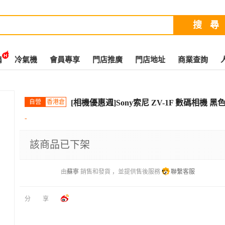
扇
冷氣機
會員專享
門店推廣
門店地址
商業查詢
自營
香港倉
[相機優惠週]Sony索尼 ZV-1F 數碼相機 黑
-
該商品已下架
由
蘇寧
銷售和發貨 ，並提供售後服務
聯繫客服
分享