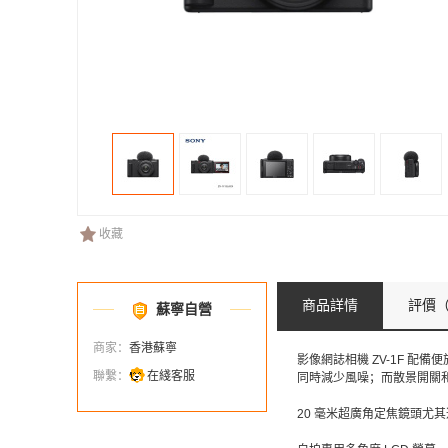
收藏
商品詳情
評價
（
蘇寧自營
商家：
香港蘇寧
影像網誌相機 ZV-1F 
聯繫：
在綫客服
同時減少風噪；而散景開關
20 毫米超廣角定焦鏡頭尤