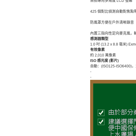
自拍專用多角度 LCD 螢幕
425 個對比偵測自動對焦
防風罩方便在戶外清晰錄音
內置三指向性定向麥克風，
感測器類型
1.0 吋 (13.2 x 8.8 毫米)
有效像素
約 2,010 萬像素
ISO 感光度 (影片)
自動：(ISO125-ISO6400)，125
-
-