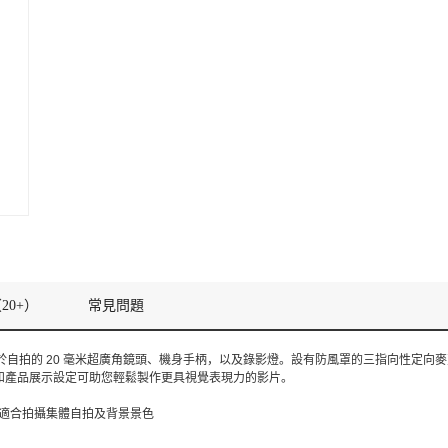
20+）
常見問題
配備便於自拍的 20 毫米超廣角鏡頭、機身手柄，以及錄影燈。設有防風罩的三指向性定
和產品展示設定可助您輕鬆製作更具視覺表現力的影片。
其適合拍攝集體自拍及背景景色