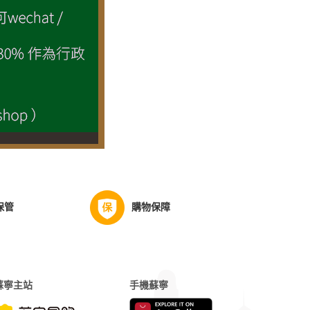
保管
購物保障
蘇寧主站
手機蘇寧