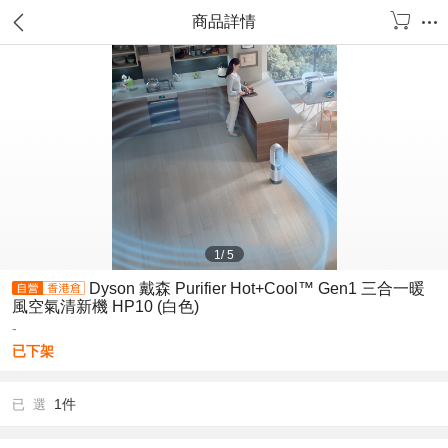
商品詳情
1
/
5
Dyson 戴森 Purifier Hot+Cool™ Gen1 三合一暖
風空氣清新機 HP10 (白色)
-
已下架
1件
已 選