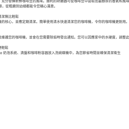
，充分發揮新鮮咖啡豆的風味。鋒利的研磨器可從咖啡豆中提取出最醇厚的香氣和風味
杯咖啡，從粗磨到幼細都能令您稱心滿意。
清潔無比輕鬆
機的核心，並應定期清潔。簡單使用清水快速清潔您的咖啡機，令你的咖啡機更耐用
並維護您的咖啡機，並會在您需要除垢時發出通知。您可以因應家中的水硬度，調整
便輕鬆
tte 奶泡系統、滴盤和咖啡粉容器放入洗碗碟機中，為您節省時間並確保清潔衛生