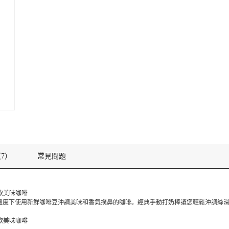
7）
常見問題
 款美味咖啡
溫度下使用新鮮咖啡豆沖調美味和香氣撲鼻的咖啡。經典手動打奶棒讓您輕鬆沖調絲
 款美味咖啡