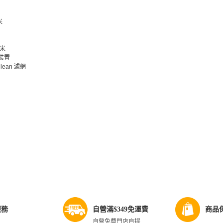
米
毫米
裝置
ean 濾網
服務
自營滿$349免運費
商品
自營免費門店自提