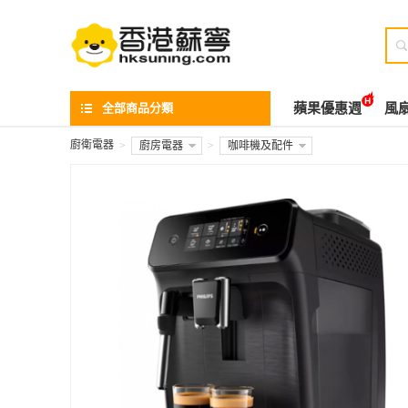

全部商品分類
蘋果優惠週
風
廚衛電器
>
廚房電器
>
咖啡機及配件