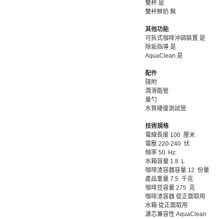
雙杯 是
雙杯鮮奶 無
其他功能
可拆式咖啡沖調裝置 是
除垢指導 是
AquaClean 是
配件
隨附
潤滑脂管
量勺
水質硬度測試管
技術規格
電線長度 100 厘米
電壓 220-240 伏
頻率 50 Hz
水箱容量 1.8 L
咖啡渣容器容量 12 份量
產品重量 7.5 千克
咖啡豆容量 275 克
咖啡渣容器 從正面取用
水箱 從正面取用
濾芯兼容性 AquaClean