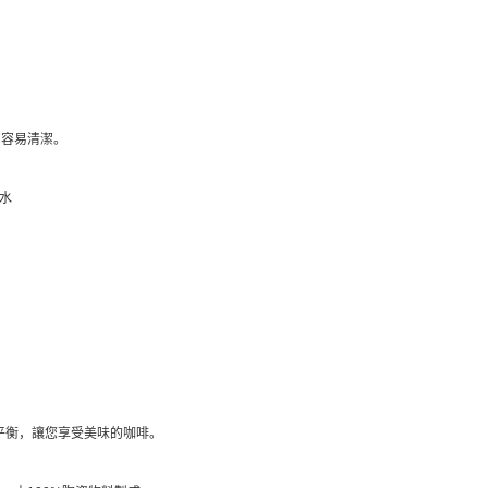
常容易清潔。
水
到最佳平衡，讓您享受美味的咖啡。