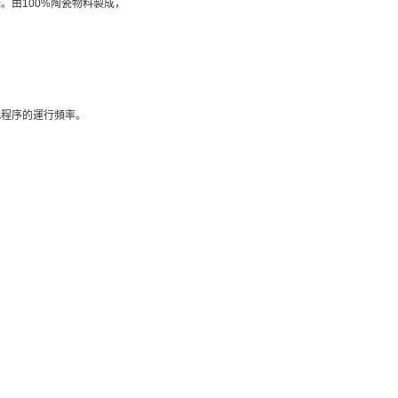
。由100%陶瓷物料製成，
。
此程序的運行頻率。