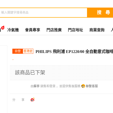
扇
冷氣機
會員專享
門店推廣
門店地址
商業查詢
自營
香港倉
PHILIPS 飛利浦 EP1220/00 全自動意式咖
-
該商品已下架
由
蘇寧
銷售和發貨 ，並提供售後服務
聯繫客服
分享