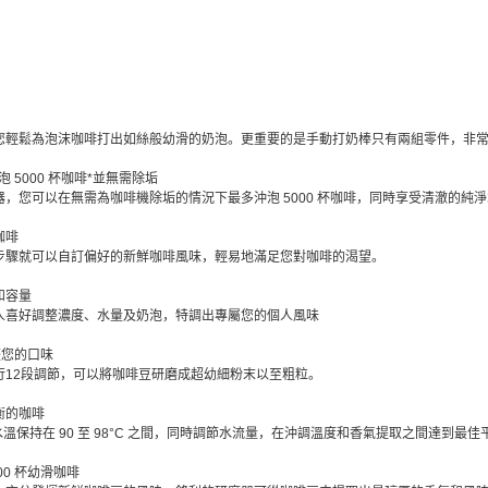
您輕鬆為泡沫咖啡打出如絲般幼滑的奶泡。更重要的是手動打奶棒只有兩組零件，非
沖泡 5000 杯咖啡*並無需除垢
，您可以在無需為咖啡機除垢的情況下最多沖泡 5000 杯咖啡，同時享受清澈的純淨
咖啡
步驟就可以自訂偏好的新鮮咖啡風味，輕易地滿足您對咖啡的渴望。
和容量
人喜好調整濃度、水量及奶泡，特調出專屬您的個人風味
整您的口味
行12段調節，可以將咖啡豆研磨成超幼細粉末以至粗粒。
衡的咖啡
t 系統將水溫保持在 90 至 98°C 之間，同時調節水流量，在沖調溫度和香氣提取之間達
00 杯幼滑咖啡