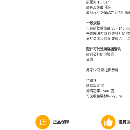
泵壓力 15 Bar
顏色及飾面 黑色
產品尺寸 246x371x433 毫
一般規格
可調節軟嘴高度 85 - 145 
牛奶解決方案 經典發打奶泡
易於清潔和保養 兼容 AquaCl
配件可於洗碗碟機清洗
經典發打奶泡裝置
滴盤
用家介面 觸控顯示屏
持續性
環保設定 是
沖調功率 1500 瓦
可回收包裝材料 >95 %
正品保障
優質