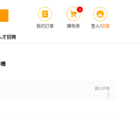
0
我的訂單
購物車
登入
/
註冊
人才招聘
啡機
纍計評價
7