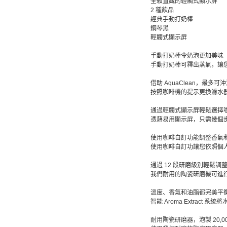
全賴直觀的輕觸式顯示屏
2 種飲品
經典手動打奶棒
鋼琴黑
輕觸式顯示屏
手動打奶棒令奶泡更加美味
手動打奶棒可釋出蒸氣，讓
借助 AquaClean，最多可
按照咖啡機的提示更換濾水器
通過輕觸式顯示屏輕鬆選擇
憑藉易用顯示屏，只需幾個
使用咖啡自訂功能調整香氣
使用咖啡自訂功讓您依照個
通過 12 段研磨級別輕鬆調
我們耐用的陶瓷研磨機可進
溫度、香氣和油脂都完美平
智能 Aroma Extrac
耐用陶瓷研磨器，泡製 20,0