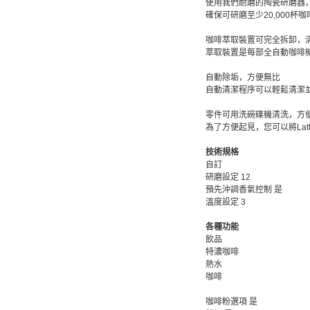
使用我們耐磨的陶瓷研磨器
確保可研磨至少20,000
咖啡萃取裝置可完全拆卸，
萃取裝置是每部全自動咖啡
自動除垢，方便無比
自動清潔程序可以輕鬆清潔
零件可用洗碗碟機清洗，方
為了方便起見，您可以將La
技術規格
自訂
研磨設定 12
預先沖調香氣控制 是
溫度設定 3
各種功能
飲品
特濃咖啡
熱水
咖啡
咖啡粉選項 是