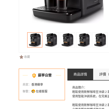
收藏
商品詳情
評價
（
蘇寧自營
商家：
香港蘇寧
商品簡介：
聯繫：
在綫客服
輕鬆使用新鮮咖啡豆沖調 2
使用智能沖調系統，在完美
輕鬆使用新鮮咖啡豆沖調 2