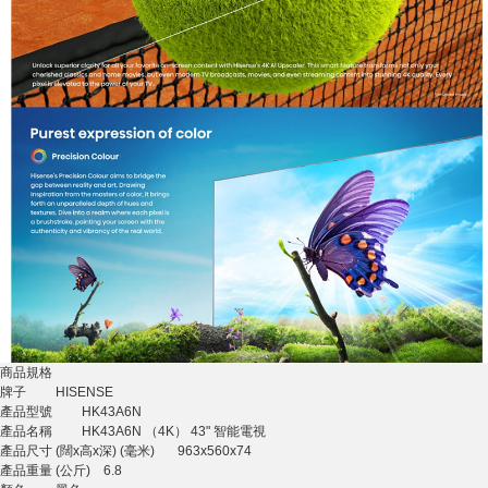
商品規格
牌子 HISENSE
產品型號 HK43A6N
產品名稱 HK43A6N （4K） 43" 智能電視
產品尺寸 (闊x高x深) (毫米) 963x560x74
產品重量 (公斤) 6.8