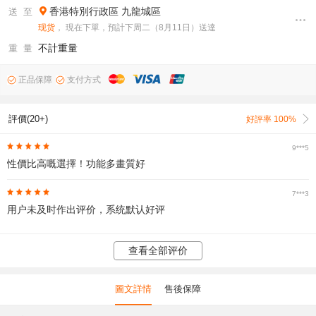
香港特別行政區
九龍城區
送 至
现货
， 現在下單，預計下周二（8月11日）送達
不計重量
重 量
正品保障
支付方式
評價(20+)
好評率 100%
9***5
性價比高嘅選擇！功能多畫質好
7***3
用户未及时作出评价，系统默认好评
查看全部评价
圖文詳情
售後保障