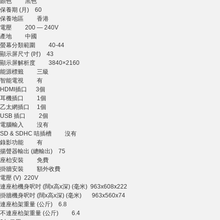
顏色 黑色
保養期 (月) 60
保養地區 香港
電壓 200 — 240V
產地 中國
螢幕分類範圍 40-44
顯示屏尺寸 (吋) 43
顯示屏解析度 3840×2160
能源標籤 三級
智能電視 有
HDMI插口 3個
耳機插口 1個
乙太網插口 1個
USB 插口 2個
電腦輸入 沒有
SD & SDHC 咭插槽 沒有
錄影功能 有
揚聲器輸出 (總輸出) 75
座枱安裝 免費
掛牆安裝 額外收費
電壓 (V) 220V
連座枱機身呎吋 (闊x高x深) (毫米) 963x608x222
掛牆機身呎吋 (闊x高x深) (毫米) 963x560x74
連座枱架重量 (公斤) 6.8
不連座枱架重量 (公斤) 6.4