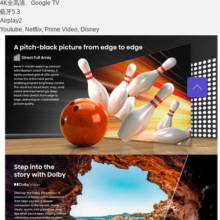
4K全高清、Google TV
藍牙5.3
Airplay2
Youtube, Netflix, Prime Video, Disney