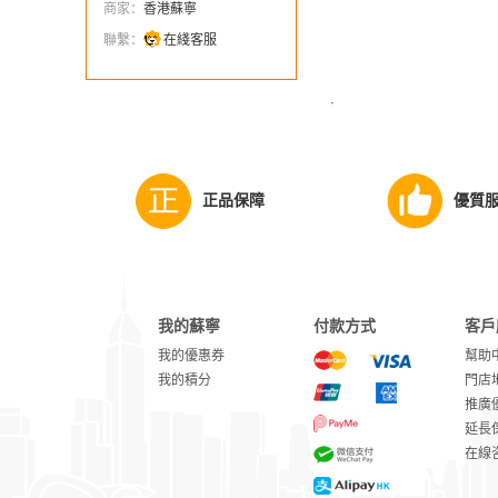
商家：
香港蘇寧
聯繫：
在綫客服
·
正品保障
優質
我的蘇寧
付款方式
客戶
我的優惠券
幫助
我的積分
門店
推廣
延長
在線