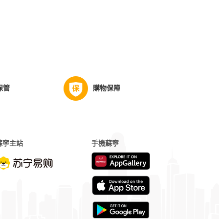
保管
購物保障
蘇寧主站
手機蘇寧