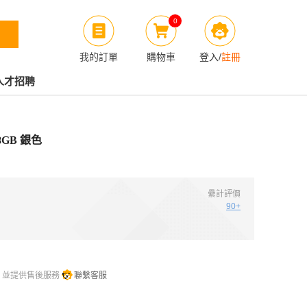
0
我的訂單
購物車
登入
/
註冊
人才招聘
28GB 銀色
纍計評價
90+
，並提供售後服務
聯繫客服