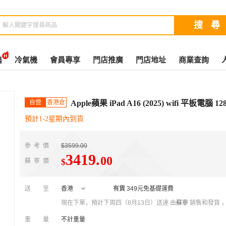
扇
冷氣機
會員專享
門店推廣
門店地址
商業查詢
自營
香港倉
Apple蘋果 iPad A16 (2025) wifi 平板電腦 1
預計1-2星期內到貨
參考價
$3599.00
3419
.
00
$
蘇寧價
送至
香港
有貨
349元免基礎運費
現在下單，預計下周四（8月13日）送達
由
蘇寧
銷售和發貨 
重量
不計重量