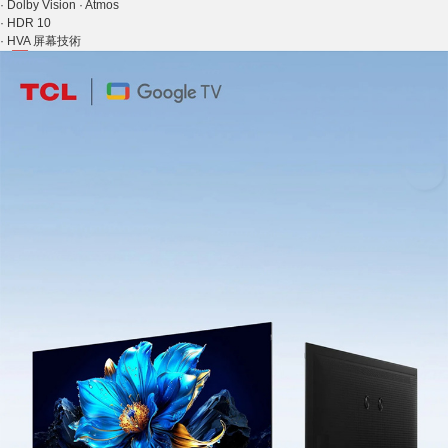
·
Dolby Vision · Atmos
·
HDR 10
·
HVA 屏幕技術