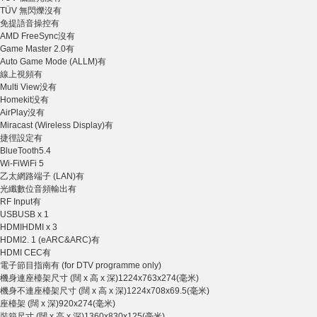
TÜV 無閃爍
沒有
免提語音操控
有
AMD FreeSync
沒有
Game Master 2.0
有
Auto Game Mode (ALLM)
有
線上視頻
有
Multi View
没有
Homekit
没有
AirPlay
沒有
Miracast (Wireless Display)
有
捷徑設定
有
BlueTooth
5.4
Wi-Fi
WiFi 5
乙太網路端子 (LAN)
有
光纖數位音頻輸出
有
RF Input
有
USB
USB x 1
HDMI
HDMI x 3
HDMI2. 1 (eARC&ARC)
有
HDMI CEC
有
電子節目指南
有 (for DTV programme only)
機身連座檯架尺寸 (闊 x 高 x 深)
1224x763x274(毫米)
機身不連座檯架尺寸 (闊 x 高 x 深)
1224x708x69.5(毫米)
座檯架 (闊 x 深)
920x274(毫米)
裝箱尺寸 (闊 x 高 x 深)
1360x830x125(毫米)