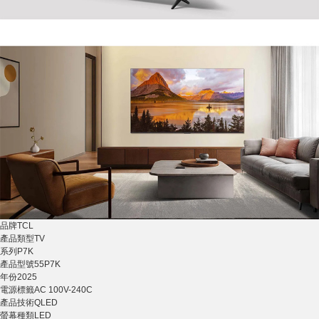
品牌
TCL
產品類型
TV
系列
P7K
產品型號
55P7K
年份
2025
電源標籤
AC 100V-240C
產品技術
QLED
螢幕種類
LED