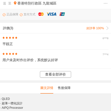
香港特別行政區
九龍城區
送 至
正品保障
支付方式
評價(3)
好評率 100%
6***8
平靚正
7***4
用户未及时作出评价，系统默认好评
查看全部评价
圖文詳情
售後保障
·
QLED
·
超薄一體化設計
·
AiPQ Processor