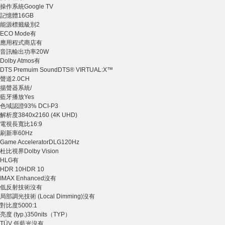
操作系統
Google TV
記憶體
16GB
能源標籤級別
2
ECO Mode
有
應用程式商店
有
音訊輸出功率
20W
Dolby Atmos
有
DTS Premuim Sound
DTS® VIRTUAL:X™
聲道
2.0CH
揚聲器系統
/
藍牙播放
Yes
色域認證
93% DCI-P3
解析度
3840x2160 (4K UHD)
電視長寬比
16:9
刷新率
60Hz
Game Accelerator
DLG120Hz
杜比視界
Dolby Vision
HLG
有
HDR 10
HDR 10
IMAX Enhanced
沒有
低反射技術
沒有
局部調光技術 (Local Dimming)
沒有
對比度
5000:1
亮度 (typ.)
350nits（TYP）
TÜV 低藍光
沒有