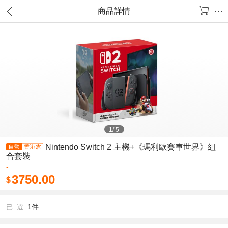
商品詳情
1
/
5
Nintendo Switch 2 主機+《瑪利歐賽車世界》組
合套裝
-
3750.00
$
1件
已 選