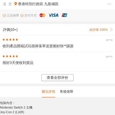
香港特別行政區
九龍城區
送 至
正品保障
支付方式
評價(10+)
好評率 100%
6***0
收到產品開箱試玩很捧落單送貨都好快**謝謝
9***7
很好3天便收到貨品
查看全部评价
圖文詳情
售後保障
包裝內含：
Nintendo Switch 2 主機
Joy-Con 2 (L)/(R)