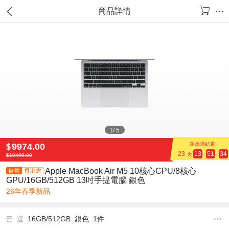
商品詳情
1
/
5
距搶購結束
9974.00
$
23
13
51
34
天
:
:
$
10499.00
Apple MacBook Air M5 10核心CPU/8核心
GPU/16GB/512GB 13吋手提電腦 銀色
26年春季新品
16GB/512GB 銀色 1件
已 選