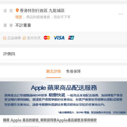
香港特別行政區
九龍城區
送 至
现货
， 商品到貨後發貨，現在可下單
不計重量
重 量
正品保障
支付方式
評價(0)
圖文詳情
售後保障