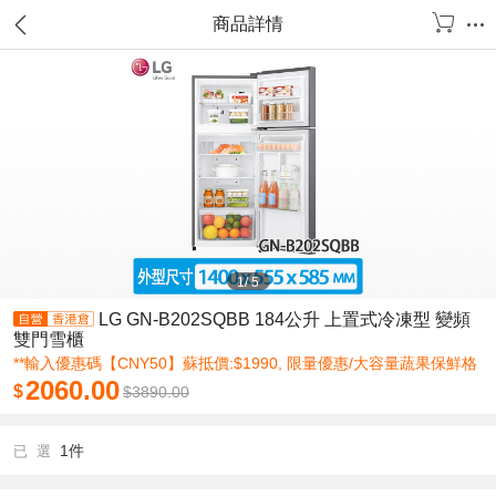
商品詳情
1
/
5
LG GN-B202SQBB 184公升 上置式冷凍型 變頻
雙門雪櫃
**輸入優惠碼【CNY50】蘇抵價:$1990, 限量優惠/大容量蔬果保鮮格
2060.00
$
$
3890.00
1件
已 選