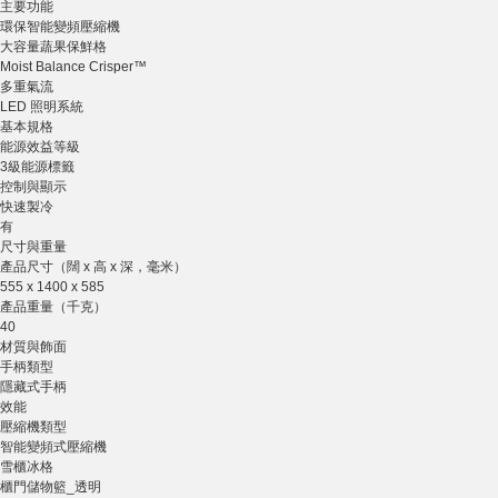
主要功能
環保智能變頻壓縮機
大容量蔬果保鮮格
Moist Balance Crisper™
多重氣流
LED 照明系統
基本規格
能源效益等級
3級能源標籤
控制與顯示
快速製冷
有
尺寸與重量
產品尺寸（闊 x 高 x 深，毫米）
555 x 1400 x 585
產品重量（千克）
40
材質與飾面
手柄類型
隱藏式手柄
效能
壓縮機類型
智能變頻式壓縮機
雪櫃冰格
櫃門儲物籃_透明