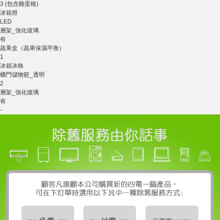
3 (包含雞蛋格)
冰箱燈
LED
層架_強化玻璃
有
蔬果盒（蔬果保濕平衡）
1
冰箱冰格
櫃門儲物籃_透明
2
層架_強化玻璃
有
-