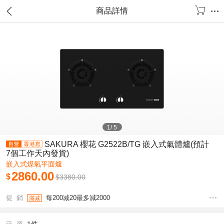
商品詳情
1
/
5
SAKURA 櫻花 G2522B/TG 嵌入式氣體爐(預計
7個工作天內發貨)
嵌入式煤氣平面爐
2860.00
$
$
3380.00
促 銷
每200减20最多減2000
滿减