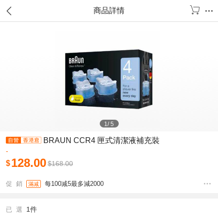
商品詳情
1
/
5
BRAUN CCR4 匣式清潔液補充裝
-
128.00
$
$
168.00
促 銷
每100减5最多減2000
滿减
1件
已 選