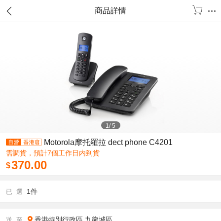
商品詳情
1
/
5
Motorola摩托羅拉 dect phone C4201
需調貨，預計7個工作日内到貨
370.00
$
1件
已 選
香港特別行政區
九龍城區
送 至