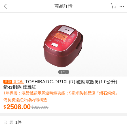
商品詳情
1
/
5
TOSHIBA RC-DR10L(R) 磁應電飯煲(1.0公升)
鑽石銅鍋 優雅紅
1年保養；液晶體顯示屏連時鐘功能；5毫米防黏易潔「鑽石銅鍋」；
備長炭遠紅外線內環構造
2508.00
$
$
3188.00
1件
已 選