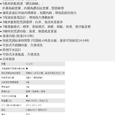
● 5毫米防黏易潔「鑽石銅鍋」：
外層為銅塗層，內層為鑽石鈦塗層，堅固耐用
● 備長炭遠紅外線內環構造，包圍內鍋，增強及鎖住熱力
● 7段波紋釜底設計，增強熱力沸騰效果
● 3種米飯類型烹調選擇：白米、免洗米及糙米
● 7種煮飯模式：標準、美味模式、稍硬、稍黏、快煮、煲仔飯及粥
● 3種特別烹調功能：蒸煮、焗蛋糕及煲湯
● 保溫功能 (長達24小時)
● 預校烹調結束時間掣 (可調校小時及分鐘，最長可預校至14小時)
● 可拆式不銹鋼內蓋，方便清洗
● 防倒汗水設計
● 可拆式水蒸氣蓋，方便清洗
● 日本製造