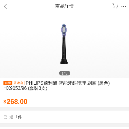
商品詳情
1
/
5
PHILIPS飛利浦 智能牙齦護理 刷頭 (黑色)
HX9053/96 (套裝3支)
-
268.00
$
1件
已 選