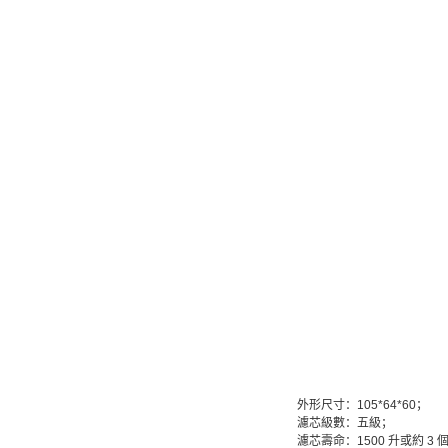
外形尺寸：105*64*60；
濾芯級數：五級；
濾芯壽命：1500 升或約 3 