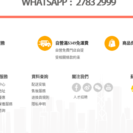
服務
自營滿$349免運費
商品
自營免費門店自提
受相關條款約束
服務
資料查詢
關注我們
中心
配送安裝
地址
售後服務
人才招聘
優惠
退換貨規則
保養服務
隱私申明
咨詢