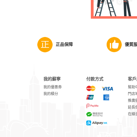
正品保障
優質
我的蘇寧
付款方式
客戶
我的優惠券
幫助
我的積分
門店
推廣
延長
在線