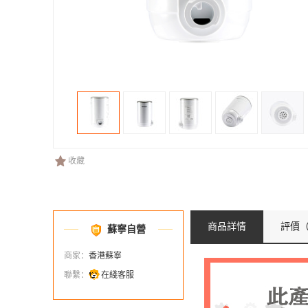
收藏
商品詳情
評價
（
蘇寧自營
商家：
香港蘇寧
聯繫：
在綫客服