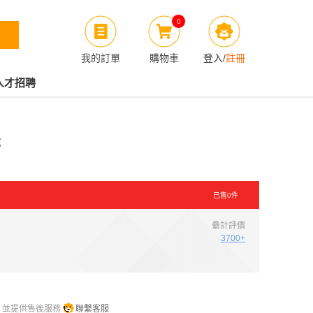
0
我的訂單
購物車
登入
/
註冊
人才招聘
芯
已售
0
件
纍計評價
3700+
，並提供售後服務
聯繫客服