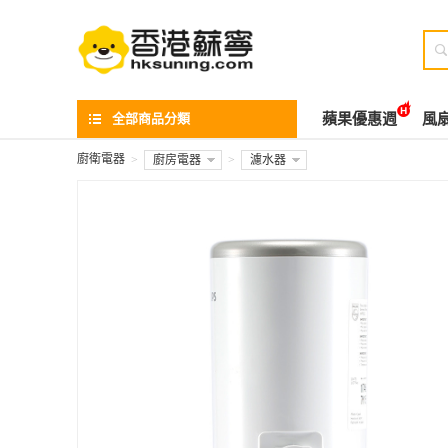

全部商品分類
蘋果優惠週
風
廚衛電器
>
廚房電器
>
濾水器