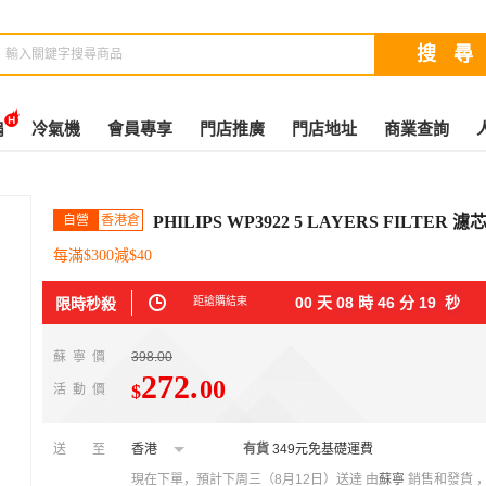
扇
冷氣機
會員專享
門店推廣
門店地址
商業查詢
自營
香港倉
PHILIPS WP3922 5 LAYERS FILTER 濾
每滿$300減$40
00
天
08
時
46
分
18
秒
限時秒殺
距搶購結束
蘇寧價
398.00
272
.
00
$
活動價
送至
香港
有貨
349元免基礎運費
現在下單，預計下周三（8月12日）送達
由
蘇寧
銷售和發貨 