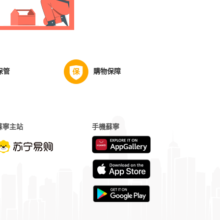
保管
購物保障
蘇寧主站
手機蘇寧