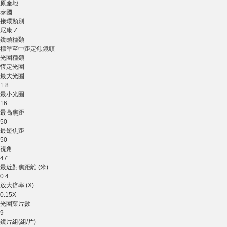
原產地
泰國
接環類別
尼康 Z
鏡頭種類
標準至中距定焦鏡頭
光圈種類
恆定光圈
最大光圈
1.8
最小光圈
16
最高焦距
50
最短焦距
50
視角
47°
最近對焦距離 (米)
0.4
放大倍率 (X)
0.15X
光圈葉片數
9
鏡片組(組/片)