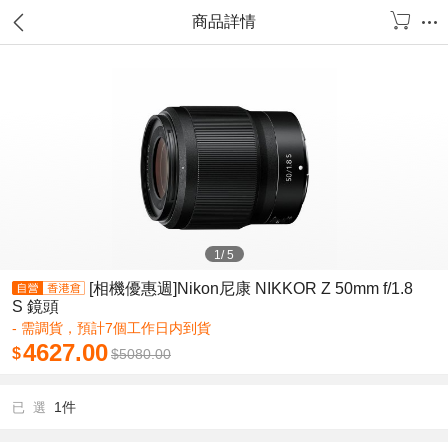
商品詳情
1
/
5
[相機優惠週]Nikon尼康 NIKKOR Z 50mm f/1.8
S 鏡頭
- 需調貨，預計7個工作日内到貨
4627.00
$
$
5080.00
1件
已 選