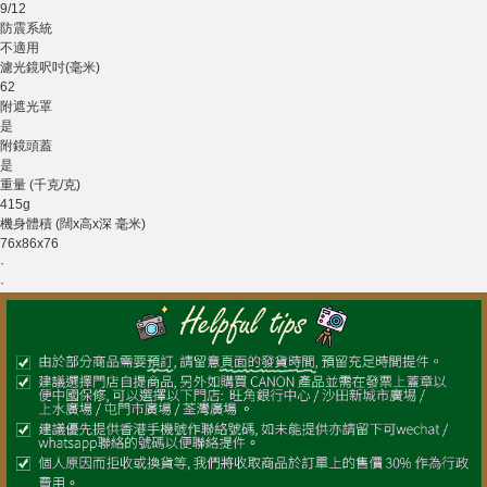
9/12
防震系統
不適用
濾光鏡呎吋(毫米)
62
附遮光罩
是
附鏡頭蓋
是
重量 (千克/克)
415g
機身體積 (闊x高x深 毫米)
76x86x76
·
·