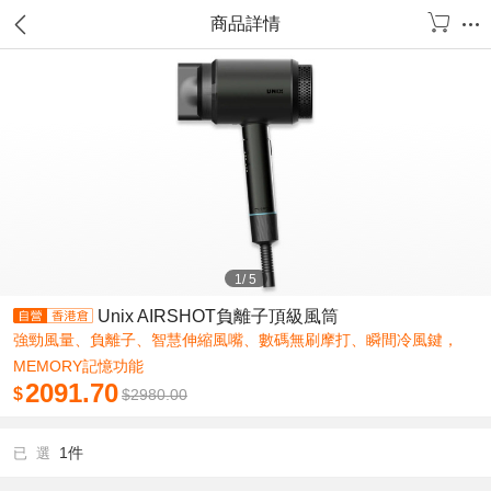
商品詳情
1
/
5
Unix AIRSHOT負離子頂級風筒
強勁風量、負離子、智慧伸縮風嘴、數碼無刷摩打、瞬間冷風鍵，
MEMORY記憶功能
2091.70
$
$
2980.00
1件
已 選