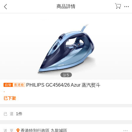
商品詳情
1
/
5
PHILIPS GC4564/26 Azur 蒸汽熨斗
-
已下架
1件
已 選
香港特別行政區
九龍城區
送 至