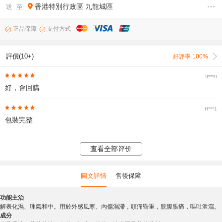
香港特別行政區
九龍城區
送 至
正品保障
支付方式
評價(10+)
好評率 100%
9***0
好，會回購
H***1
包裝完整
查看全部评价
圖文詳情
售後保障
功能主治
解表化濕、理氣和中。用於外感風寒、內傷濕滯，頭痛昏重，脘腹脹痛，嘔吐泄瀉。
成分