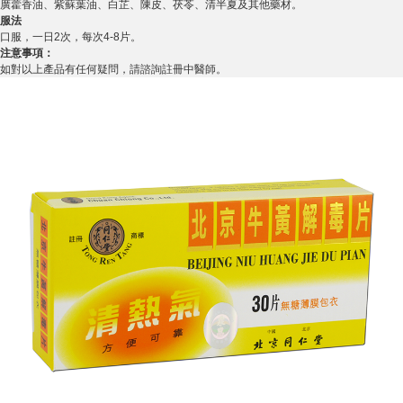
廣藿香油、紫蘇葉油、白芷、陳皮、茯苓、清半夏及其他藥材。
服法
口服，一日2次，每次4-8片。
注意事項：
如對以上產品有任何疑問，請諮詢註冊中醫師。