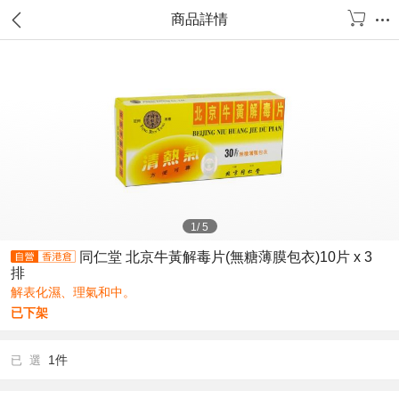
商品詳情
1
/
5
同仁堂 北京牛黃解毒片(無糖薄膜包衣)10片 x 3
排
解表化濕、理氣和中。
已下架
1件
已 選