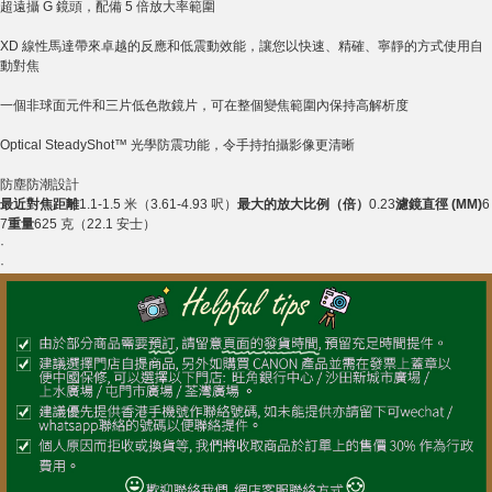
超遠攝 G 鏡頭，配備 5 倍放大率範圍
XD 線性馬達帶來卓越的反應和低震動效能，讓您以快速、精確、寧靜的方式使用自
動對焦
一個非球面元件和三片低色散鏡片，可在整個變焦範圍內保持高解析度
Optical SteadyShot™ 光學防震功能，令手持拍攝影像更清晰
防塵防潮設計
最近對焦距離
1.1-1.5 米（3.61-4.93 呎）
最大的放大比例（倍）
0.23
濾鏡直徑 (MM)
6
7
重量
625 克（22.1 安士）
·
·