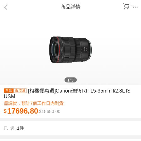
商品詳情
1
/
5
[相機優惠週]Canon佳能 RF 15-35mm f/2.8L IS
USM
需調貨，預計7個工作日内到貨
17696.80
$
$
18680.00
1件
已 選