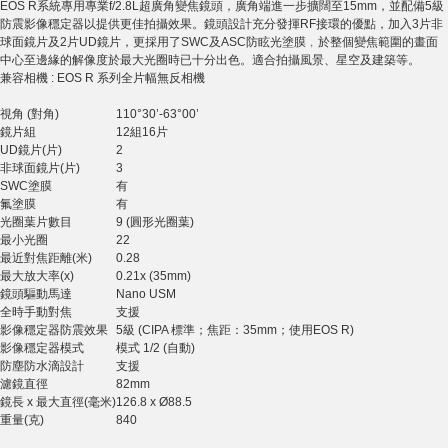
EOS R系統專用專業f/2.8L超廣角變焦鏡頭，廣角端進一步擴闊至15mm，並配備5級
防震影像穩定器以提供更佳拍攝效果。鏡頭設計充分發揮RF接環的優點，加入3片非
球面鏡片及2片UD鏡片，更採用了SWC及ASC防眩光塗膜﹐於整個變焦範圍的畫面
中心至邊緣的解像度於最大光圈時已十分出色。適合拍攝風景、星空及建築等。
兼容相機 : EOS R 系列全片幅無反相機
視角 (對角)
110°30’-63°00’
鏡片組
12組16片
UD鏡片(片)
2
非球面鏡片(片)
3
SWC塗膜
有
氟塗膜
有
光圈葉片數目
9 (圓形光圈葉)
最小光圈
22
最近對焦距離(米)
0.28
最大放大率(x)
0.21x (35mm)
鏡頭驅動馬達
Nano USM
全時手動對焦
支援
影像穩定器防震效果
5級 (CIPA 標準；焦距：35mm；使用EOS R)
影像穩定器模式
模式 1/2 (自動)
防塵防水滴設計
支援
濾鏡直徑
82mm
鏡長 x 最大直徑(毫米)
126.8 x Ø88.5
重量(克)
840