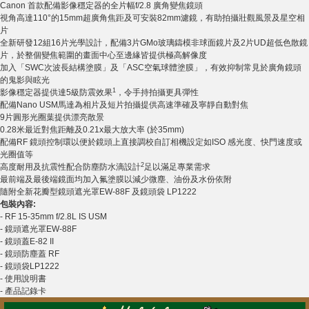
Canon 首款配備影像穩定器的全片幅f/2.8 廣角變焦鏡頭
視角高達110°的15mm超廣角焦距及可安裝82mm濾鏡，有助拍攝壯觀風景及星空相
片
全新研發12組16片光學設計，配備3片GMo玻璃鑄模非球面鏡片及2片UD超低色散鏡
片，於整個變焦範圍的畫面中心至邊緣皆提供極高解像度
加入「SWC次波長結構塗膜」及「ASC空氣球體塗膜」，有效抑制常見於廣角鏡頭
的鬼影與眩光
1
影像穩定器提供達5級防震效果
，令手持拍攝更具彈性
配備Nano USM馬達為相片及短片拍攝提供高速準確及寧靜自動對焦
9片圓形光圈葉提供漂亮散景
0.28米最近對焦距離及0.21x最大放大率 (於35mm)
配備RF 鏡頭控制環以便於鏡頭上直接調校自訂相機設定如ISO 感光度、快門速度或
光圈值等
2
高度耐用及抗震性配合防塵防水滴設計
足以滿足專業需求
最前端及最後端鏡面均加入氟塗膜以減少微塵、油份及水份依附
隨附全新花瓣型鏡頭遮光罩EW-88F 及鏡頭袋 LP1222
包裝內容:
- RF 15-35mm f/2.8L IS USM
- 鏡頭遮光罩EW-88F
- 鏡頭蓋E-82 II
- 鏡頭防塵蓋 RF
- 鏡頭袋LP1222
- 使用說明書
- 產品記錄卡