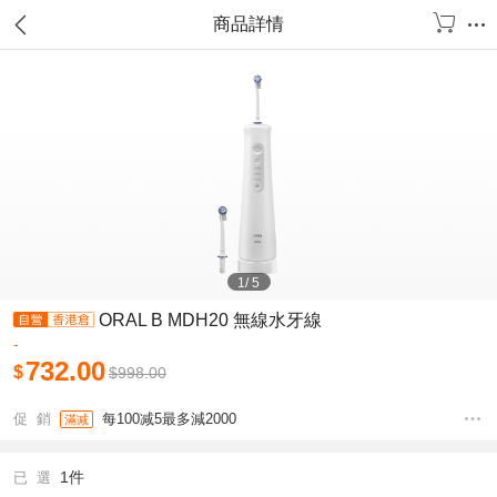
商品詳情
1
/
5
ORAL B MDH20 無線水牙線
-
732.00
$
$
998.00
促 銷
每100减5最多減2000
滿减
1件
已 選