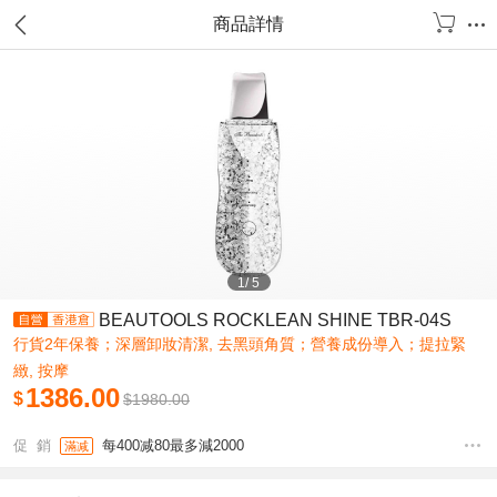
商品詳情
1
/
5
BEAUTOOLS ROCKLEAN SHINE TBR-04S
行貨2年保養；深層卸妝清潔, 去黑頭角質；營養成份導入；提拉緊
緻, 按摩
1386.00
$
$
1980.00
促 銷
每400减80最多減2000
滿减