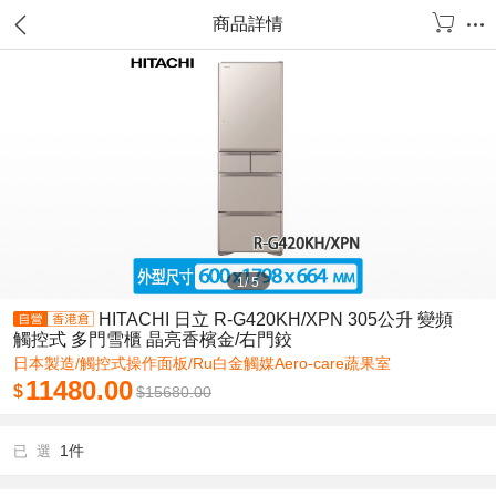
商品詳情
1
/
5
HITACHI 日立 R-G420KH/XPN 305公升 變頻
觸控式 多門雪櫃 晶亮香檳金/右門鉸
日本製造/觸控式操作面板/Ru白金觸媒Aero-care蔬果室
11480.00
$
$
15680.00
1件
已 選