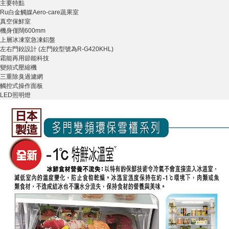
主要特點
Ru白金觸媒Aero-care蔬果室
真空保鮮室
機身僅闊600mm
上層冰凍室急凍鋁盤
左右門鉸設計 (左門鉸型號為R-G420KHL)
霜能再用節能科技
變頻式壓縮機
三重除臭過濾網
觸控式操作面板
LED照明燈