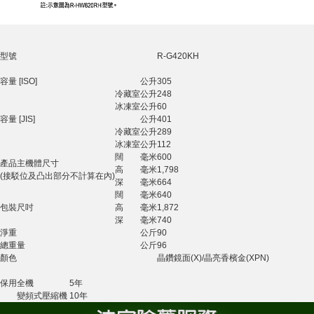
型號
R-G420KH
容量 [ISO]
公升
305
冷藏室
公升
248
冰凍室
公升
60
容量 [JIS]
公升
401
冷藏室
公升
289
冰凍室
公升
112
闊
毫米
600
產品主機體尺寸
高
毫米
1,798
(接駁位及凸出部分不計算在內)
深
毫米
664
闊
毫米
640
包裝尺吋
高
毫米
1,872
深
毫米
740
淨重
公斤
90
總重量
公斤
96
顏色
晶鑽鏡面(X)/晶亮香檳金(XPN)
保用
全機
5年
變頻式壓縮機
10年