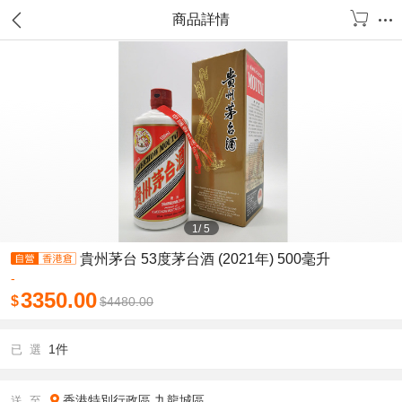
商品詳情
1
/
5
貴州茅台 53度茅台酒 (2021年) 500毫升
-
3350.00
$
$
4480.00
1件
已 選
香港特別行政區
九龍城區
送 至