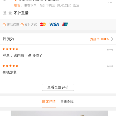
现货
， 現在下單，預計下周三（8月12日）送達
不計重量
重 量
正品保障
支付方式
評價(2)
好評率 100%
6***3
滿意，還想買可是漲價了
9***8
价钱划算
查看全部评价
圖文詳情
售後保障