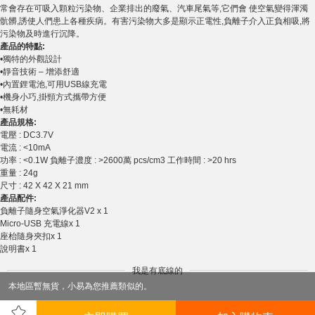
常會存在可吸入顆粒污染物、企業排出的廢氣、汽車尾氣等,它們會 使空氣變得渾濁
骯髒,誘使人們患上各種疾病。有害污染物大多是顯示正電性,負離子介入正負相吸,將
污染物及時進行沉降。
產品的特點:
•獨特的外觀設計
•靜音技術 – 增添舒適
•內置鋰電池,可用USB線充電
•機身小巧,掛頸方式攜帶方便
•無耗材
產品規格:
電壓 : DC3.7V
電流 : <10mA
功率 : <0.1W 負離子濃度 : >2600萬 pcs/cm3 工作時間 : >20 hrs
重量 : 24g
尺寸 : 42 X 42 X 21 mm
產品配件:
負離子隨身空氣淨化器V2 x 1
Micro-USB 充電線x 1
座枱隨身夾扣x 1
說明書x 1
我是有底線的
本地區暫無貨，小易為您推薦類似的。