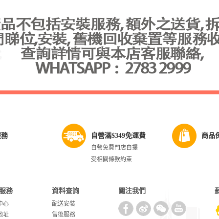
服務
自營滿$349免運費
商品
自營免費門店自提
受相關條款約束
服務
資料查詢
關注我們
中心
配送安裝
地址
售後服務