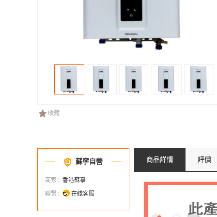
收藏
商品詳情
評價
蘇寧自營
商家：
香港蘇寧
聯繫：
在綫客服