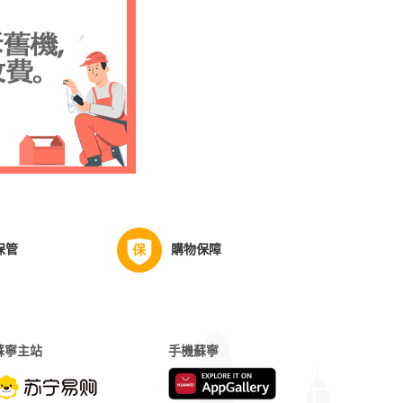
保管
購物保障
蘇寧主站
手機蘇寧