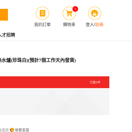
0
我的訂單
購物車
登入
/
註冊
人才招聘
石油氣熱水爐(珍珠白)(預計7個工作天內發貨)
已售
0
件
後服務
聯繫客服