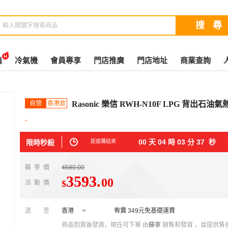
扇
冷氣機
會員專享
門店推廣
門店地址
商業查詢
自營
香港倉
Rasonic 樂信 RWH-N10F LPG 背出
-
00
天
04
時
03
分
37
秒
限時秒殺
距搶購結束
蘇寧價
4580.00
3593
.
00
$
活動價
送至
香港
有貨
349元免基礎運費
商品到貨後發貨，現在可下單
由
蘇寧
銷售和發貨 ，並提供售