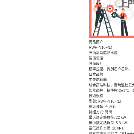
商品簡介：
RWH-N10F(L)
石油氣氣體熱水爐
智能恆温
時尚設計
精準控温、告別忽冷忽熱。
日本品牌
中央處理器
結合高端科技，實時監控五
智能調控，精準控温±1℃，
技術規格
型號: RWH-N10F(L)
燃氣種類: 石油氣
排煙方式: 背出
最大額定熱負荷: 22 kW
最小額定熱負荷: 5.8 kW
最低操作水壓: 20 kPa
熱水供應升溫25℃: 10 L/min