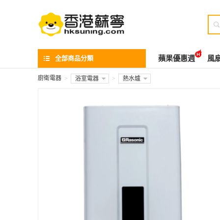

全部商品分類
蘋果優惠週
風
廚衛電器
>
浴室電器
>
熱水爐