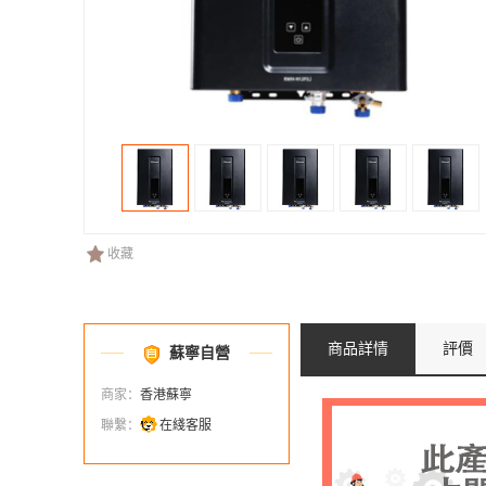
收藏
商品詳情
評價
蘇寧自營
商家：
香港蘇寧
聯繫：
在綫客服