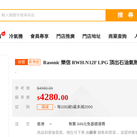
扇
冷氣機
會員專享
門店推廣
門店地址
商業查詢
自營
香港倉
Rasonic 樂信 RWH-N12F LPG 頂出
-
參考價
$4980.00
4280
.
00
$
蘇寧價
促銷
滿减
每100减5最多減2000
送至
香港
有貨
349元免基礎運費
商品到貨後發貨，現在可下單
由
蘇寧
銷售和發貨 ，並提供售