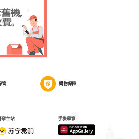
保管
購物保障
蘇寧主站
手機蘇寧