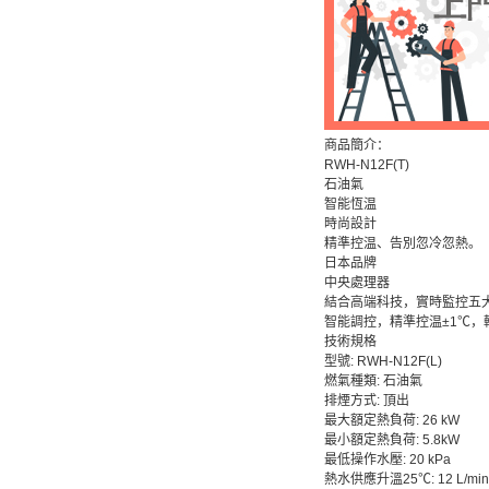
商品簡介：
RWH-N12F(T)
石油氣
智能恆温
時尚設計
精準控温、告別忽冷忽熱。
日本品牌
中央處理器
結合高端科技，實時監控五
智能調控，精準控温±1℃，
技術規格
型號: RWH-N12F(L)
燃氣種類: 石油氣
排煙方式: 頂出
最大額定熱負荷: 26 kW
最小額定熱負荷: 5.8kW
最低操作水壓: 20 kPa
熱水供應升溫25℃: 12 L/min