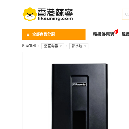

全部商品分類
蘋果優惠週
風
廚衛電器
>
浴室電器
>
熱水爐