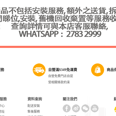
服務
自營滿$349免運費
商品
自營免費門店自提
受相關條款約束
服務
資料查詢
關注我們
中心
配送安裝
地址
售後服務