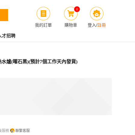
0
我的訂單
購物車
登入
/
註冊
人才招聘
石油氣熱水爐(曜石黑)(預計7個工作天內發貨)
後服務
聯繫客服