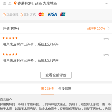
香港特別行政區
九龍城區
送 至
正品保障
支付方式
評價(100+)
好評率 100%
5***9
用户未及时作出评价，系统默认好评
5***9
用户未及时作出评价，系统默认好评
查看全部评价
圖文詳情
售後保障
商品簡介
採用獨特的「等離子水膜科技」，同時釋放大量正、負離子，在髮絲上形成一層「等
離子水膜」以滋養水潤秀髮。防止水份流失，從根源保護髮絲，頭髮不再乾枯，告別