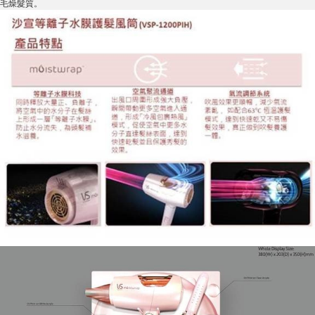
毛燥髮質。