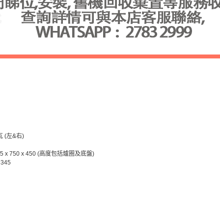
瓦 (左&右)
5 x 750 x 450 (高度包括爐圈及底盤)
345