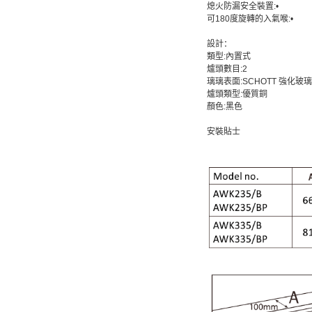
熄火防漏安全裝置:•
可180度旋轉的入氣喉:•
設計：
類型:內置式
爐頭數目:2
璃璃表面:SCHOTT 強化玻璃
爐頭類型:優質銅
顏色:黑色
安裝貼士