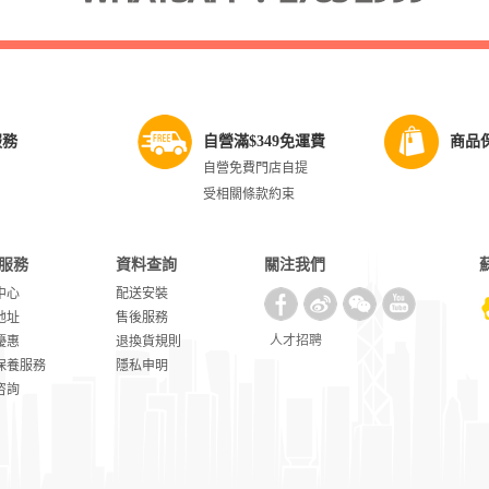
服務
自營滿$349免運費
商品
自營免費門店自提
受相關條款約束
服務
資料查詢
關注我們
中心
配送安裝
地址
售後服務
人才招聘
優惠
退換貨規則
保養服務
隱私申明
咨詢