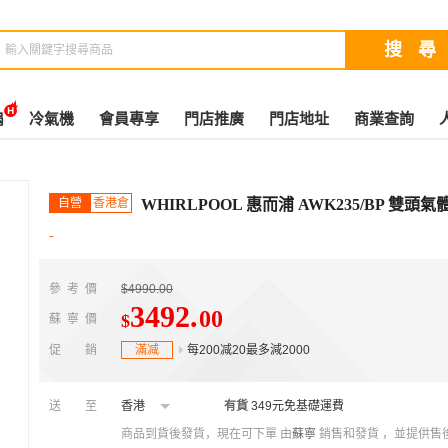
扇
冷氣機
會員專享
門店推廣
門店地址
商業查詢
自營
香港倉
WHIRLPOOL 惠而浦 AWK235/BP 雙
-
參考價
$4990.00
3492
.
00
$
蘇寧價
促銷
滿减
每200减20最多減2000
送至
香港
有貨
349元免基礎運費
商品到貨後發貨，現在可下單
由
蘇寧
銷售和發貨 ，並提供售