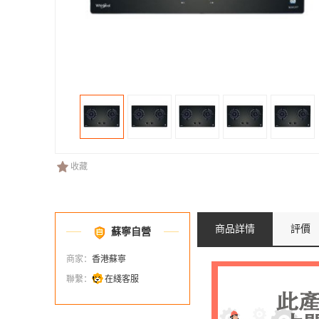
收藏
商品詳情
評價
蘇寧自營
商家：
香港蘇寧
聯繫：
在綫客服