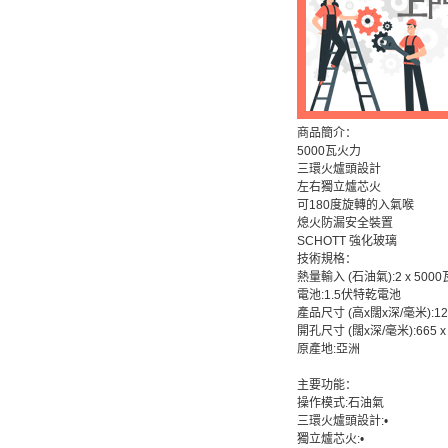
商品簡介：
5000瓦火力
三環火爐頭設計
左右獨立爐芯火
可180度旋轉的入氣喉
熄火防漏安全裝置
SCHOTT 強化玻璃
技術規格：
熱量輸入 (石油氣):2 x 5000
電池:1.5伏特乾電池
產品尺寸 (高x闊x深/毫米):12
開孔尺寸 (闊x深/毫米):665 x 
原產地:亞洲
主要功能：
操作模式:石油氣
三環火爐頭設計:•
獨立爐芯火:•