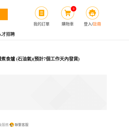
0
我的訂單
購物車
登入
/
註冊
人才招聘
頭氣體煮食爐 (石油氣)(預計7個工作天內發貨)
後服務
聯繫客服