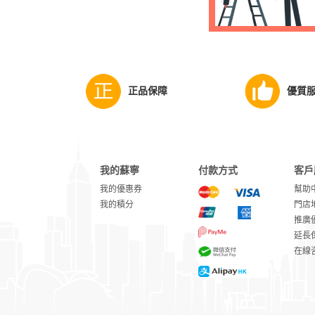
正品保障
優質
我的蘇寧
付款方式
客戶
我的優惠券
幫助
我的積分
門店
推廣
延長
在線