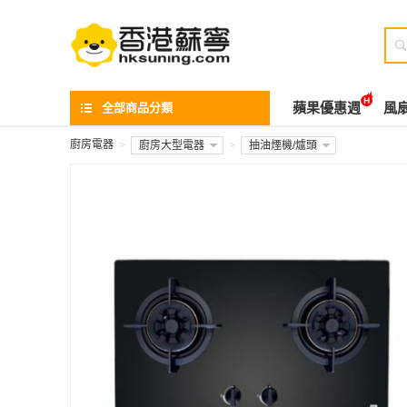

全部商品分類
蘋果優惠週
風
廚房電器
>
廚房大型電器
>
抽油煙機/爐頭