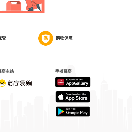
保管
購物保障
蘇寧主站
手機蘇寧