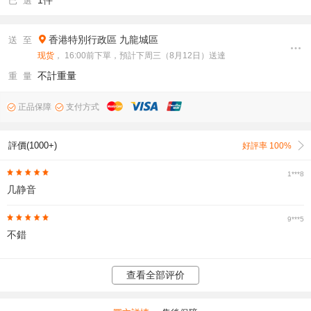
1件
已 選
香港特別行政區
九龍城區
送 至
现货
， 16:00前下單，預計下周三（8月12日）送達
不計重量
重 量
正品保障
支付方式
評價(1000+)
好評率 100%
1***8
几静音
9***5
不錯
查看全部评价