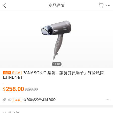
商品詳情
1
/
10
PANASONIC 樂聲「護髮雙負離子」靜音風筒
EHNE44/T
-
258.00
$
$
298.00
促 銷
每200减20最多減2000
滿减