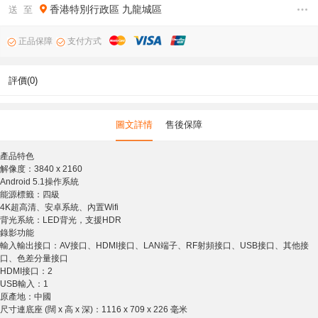
香港特別行政區
九龍城區
送 至
正品保障
支付方式
評價(0)
圖文詳情
售後保障
產品特色
解像度：3840 x 2160
Android 5.1操作系統
能源標籤：四級
4K超高清、安卓系統、內置Wifi
背光系統：LED背光，支援HDR
錄影功能
輸入輸出接口：AV接口、HDMI接口、LAN端子、RF射頻接口、USB接口、其他接
口、色差分量接口
HDMI接口：2
USB輸入：1
原產地：中國
尺寸連底座 (闊 x 高 x 深)：1116 x 709 x 226 毫米