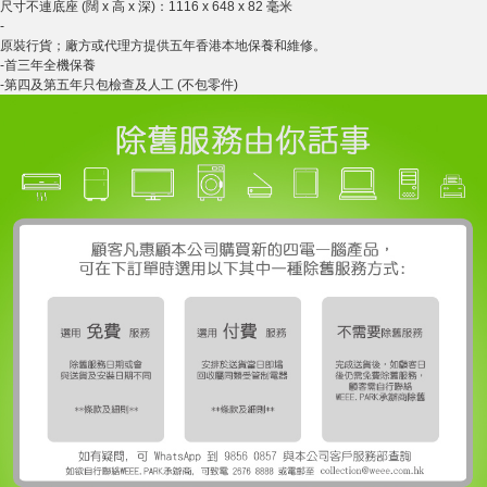
尺寸不連底座 (闊 x 高 x 深)：1116 x 648 x 82 毫米
-
原裝行貨；廠方或代理方提供五年香港本地保養和維修。
-首三年全機保養
-第四及第五年只包檢查及人工 (不包零件)