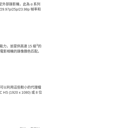
至外部錄影機，此為 α 系列
97p/25p/23.98p 幀率和
3
現能力，並提供高達 15 級
的
y 專業電影相機的錄像顏色匹配。
，您可以利用這些較小的代理檔
20 x 1080) 或 8 位