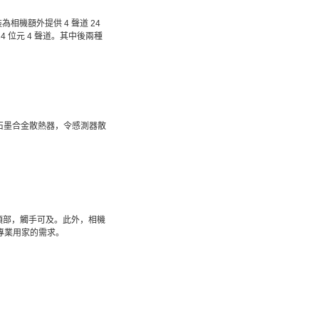
為相機額外提供 4 聲道 24
24 位元 4 聲道。其中後兩種
 型石墨合金散熱器，令感測器散
頂部，觸手可及。此外，相機
合專業用家的需求。