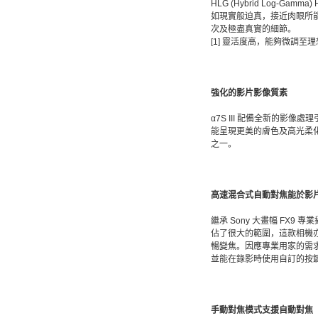
HLG (Hybrid Log-G
如現實般迫真，接近肉眼所
次及極盡真實的細節。
[1] 靈活度高，能夠微調至
強化的影片影像質素
α7S III 配備全新的
能呈現更美的膚色及高光柔化效
之一。
高速混合式自動對焦能於影
繼承 Sony 大畫幅 F
佔了很大的範圍，這款相機亦能
暢變焦。因應專業用家的需
並能在錄影時使用自訂的按
手動對焦模式支援自動對焦