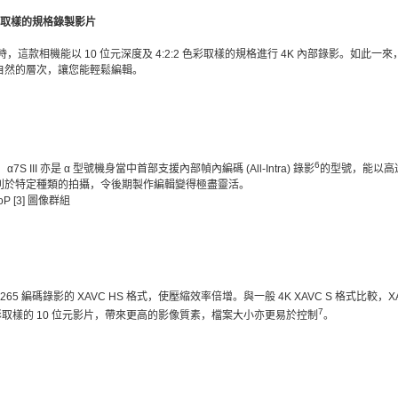
 色彩取樣的規格錄製影片
壓縮時，這款相機能以 10 位元深度及 4:2:2 色彩取樣的規格進行 4K 內部錄影。如此一
自然的層次，讓您能輕鬆編輯。
6
α7S III 亦是 α 型號機身當中首部支援內部幀內編碼 (All-Intra) 錄影
的型號，能以高達
利於特定種類的拍攝，令後期製作編輯變得極盡靈活。
ng GoP [3] 圖像群組
/H.265 編碼錄影的 XAVC HS 格式，使壓縮效率倍增。與一般 4K XAVC S 格式比較，
7
 色彩取樣的 10 位元影片，帶來更高的影像質素，檔案大小亦更易於控制
。