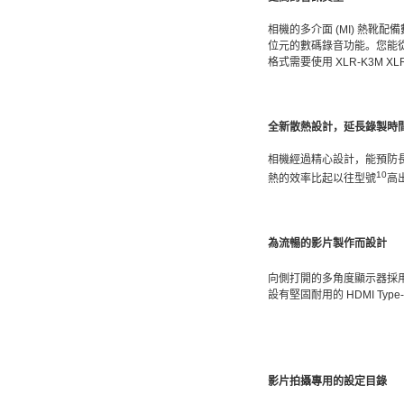
相機的多介面 (MI) 熱靴配
位元的數碼錄音功能。您能從目錄挑
格式需要使用 XLR-K3M X
全新散熱設計，延長錄製時
相機經過精心設計，能預防長時
10
熱的效率比起以往型號
高
為流暢的影片製作而設計
向側打開的多角度顯示器採用 3.
設有堅固耐用的 HDMI T
影片拍攝專用的設定目錄