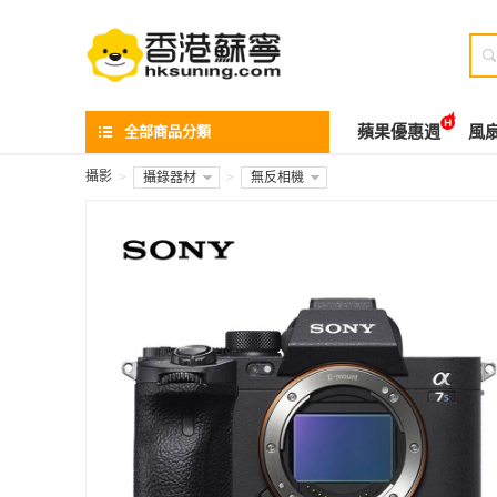

全部商品分類
蘋果優惠週
風
攝影
>
攝錄器材
>
無反相機