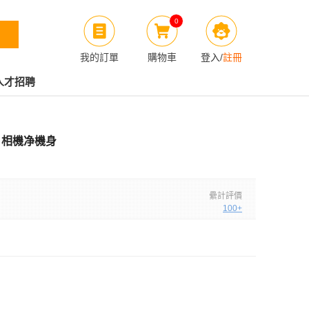
0
我的訂單
購物車
登入
/
註冊
人才招聘
M3 相機净機身
纍計評價
100+