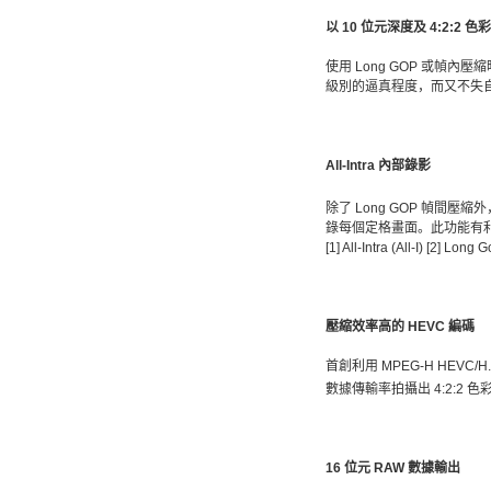
以 10 位元深度及 4:2:2
使用 Long GOP 或幀內
級別的逼真程度，而又不失
All-Intra 內部錄影
除了 Long GOP 幀間壓縮外，
錄每個定格畫面。此功能有
[1] All-Intra (All-I) [2] Lo
壓縮效率高的 HEVC 編碼
首創利用 MPEG-H HEVC
數據傳輸率拍攝出 4:2:2
16 位元 RAW 數據輸出