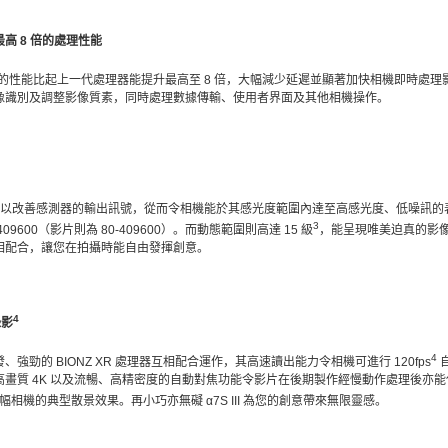
高 8 倍的處理性能
的性能比起上一代處理器能提升最高至 8 倍，大幅減少延遲並顯著加快相機即時處理
像識別及調整影像質素，同時處理數據傳輸、使用者界面及其他相機操作。
以改善感測器的輸出訊號，從而令相機能於其感光度範圍內達至高感光度、低噪訊的表現。標
3
409600（影片則為 80-409600）。而動態範圍則高達 15 級
，能呈現唯美迫真的影
相配合，讓您在拍攝時能自由發揮創意。
4
錄影
4
強勁的 BIONZ XR 處理器互相配合運作，其高速讀出能力令相機可進行 120fps
自
畫質 4K 以及流暢、高精密度的自動對焦功能令影片在後期製作經慢動作處理後亦能
相機的典型散景效果。再小巧亦無礙 α7S III 為您的創意帶來無限靈感。