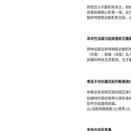
即使您以手動對焦為主，相
就像拍攝靜止影像一樣。此
動即時眼睛自動對焦功能，
革命性追蹤功能將重新定義
即時追蹤及即時眼睛自動對焦
（亮度）、距離（深度）及
拍攝的時候尤其實用。在手
專為手持拍攝而設的動態模
有賴全新高精密度的穩定單元、G
拍攝時所需的精準光學影像補
配件亦能盡情拍攝。
[1] 追蹤相機震動 [2] 標準 [3
更高的音訊質量