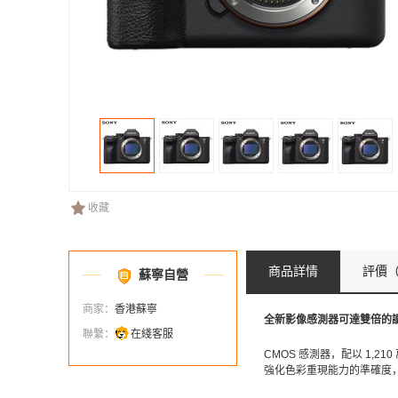
收藏
商品詳情
評價
（
蘇寧自營
商家：
香港蘇寧
全新影像感測器可達雙倍的
聯繫：
在綫客服
CMOS 感測器，配以 1,21
強化色彩重現能力的準確度