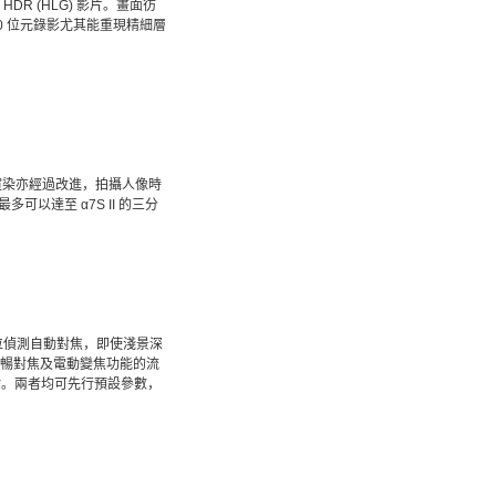
 HDR (HLG) 影片。畫面彷
 位元錄影尤其能重現精細層
層渲染亦經過改進，拍攝人像時
以達至 α7S II 的三分
相位偵測自動對焦，即使淺景深
的流暢對焦及電動變焦功能的流
點。兩者均可先行預設參數，