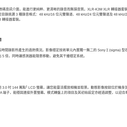
備數碼音訊介面，能進行更純粹、更清晰的錄音而無損音質。XLR-K3M XLR 轉接器套裝
選 3 種錄音格式：48 kHz/16 位元雙聲道、48 kHz/24 位元雙聲道及 48 kHz/
LR 轉接器套裝。
間
間錄影所產生的過熱情況。影像穩定技術單元內置獨一無二的 Sony Σ (sigma)
出 5 倍，同時讓感測器能隨意移動，避免其干擾穩定系統。
1
0 吋 144 萬點
LCD 螢幕，讓您能靈活擺放相機並取景。動態影像按鈕位於機身
ype-A 端子，能穩固連接外置螢幕。模式轉盤上的項目及其初始設定亦經過調整，以迎