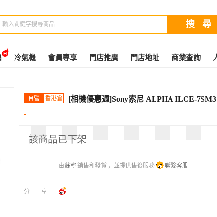
扇
冷氣機
會員專享
門店推廣
門店地址
商業查詢
自營
香港倉
[相機優惠週]Sony索尼 ALPHA ILCE-7S
-
該商品已下架
由
蘇寧
銷售和發貨 ，並提供售後服務
聯繫客服
分享