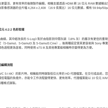
靈活、更有效率的後期製作編輯，相機支援透過 HDMI 將 16 位元 RAW 數據輸出
的全片幅 4,264 x 2,408 （16:9 長寬比）16 位元數據，備有 59.94p/50p/29.
0 位元 4:2:2 色彩取樣
g3 伽瑪曲線，其中經改良的 S-Log3 對於由陰影到中間灰調（18% 灰）的層次有更佳的重
Gamut、S-Gamut3 及 S-Gamut3.Cine），後兩種設定使其更容易與 Son
過程更為容易，同時使用 α7S III 及其他專業級相機時亦變得更為方便。
的編輯流程
VC S-I 4K）的影片時，相機能同時錄製低位元率的 HD 代理檔案。在交付成品前
腦的負擔外，亦能令工作流程變得更快、更有效率。代理檔案能以 10 位元 XAVC HS (19
兩種格式錄製。