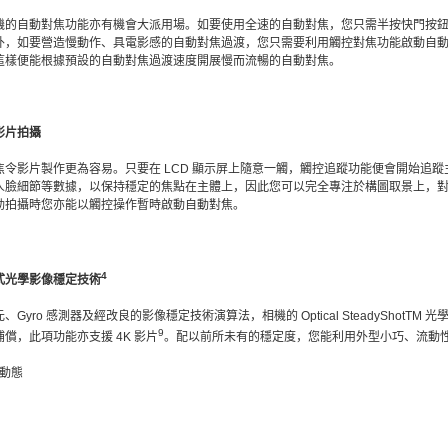
機的自動對焦功能亦有機會大派用場。如要使用全速的自動對焦，您只需半按快門按
外，如要營造慢動作、具電影感的自動對焦過渡，您只需要利用觸控對焦功能啟動自
這樣便能根據預設的自動對焦過渡速度開展慢而流暢的自動對焦。
影片拍攝
令影片製作更為容易。只要在 LCD 顯示屏上隨意一觸，觸控追蹤功能便會開始追
人臉細節等數據，以保持穩定的焦點在主體上，因此您可以完全專注於構圖取景上，
動拍攝時您亦能以觸控操作暫時啟動自動對焦。
4
式光學影像穩定技術
yro 感測器及經改良的影像穩定技術演算法，相機的 Optical SteadyShotTM
9
償，此項功能亦支援 4K 影片
。配以前所未有的穩定度，您能利用外型小巧、流動性
] 動態