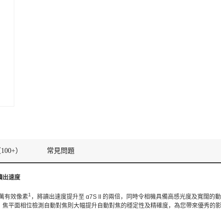
100+）
常見問題
讀出速度
1
0 萬有效像素
，將讀出速度提升至 α7S II 的兩倍，同時令相機具備高感光度及寬闊
，焦平面相位檢測自動對焦則大幅提升自動對焦的穩定性及精確度，為您帶來優秀的