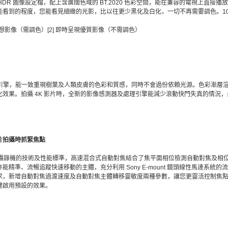
amma) HDR 圖像設定檔，配上含廣闊色域的 BT.2020 色彩空間，能在兼容的電視上直接播放
能看到的程度，您能看見細緻的光影，比以往更少黑化及白化，一切不再需要調色。10
理想影像（需調色）[2] 即時呈現優質影像（不需調色）
影像處理引擎，能一致重現樹葉及人類皮膚的色彩和質感，同時不會過份依賴光源。色彩漸
果。拍攝 4K 影片時，全新的影像感測器及處理引擎能減少滾動快門失真的情況，最多可
片拍攝時抓緊焦點
X9 專業攝錄機的技術及性能標準，高速混合式自動對焦結合了焦平面相位檢測自動對焦及
精準、流暢追蹤快速移動的主體，充分利用 Sony E-mount 鏡頭線性馬達系統
求，新增自動對焦過渡速度及自動對焦主體轉移靈敏度兩種參數，讓您更靈活控制焦
鍵啟用預設的效果。