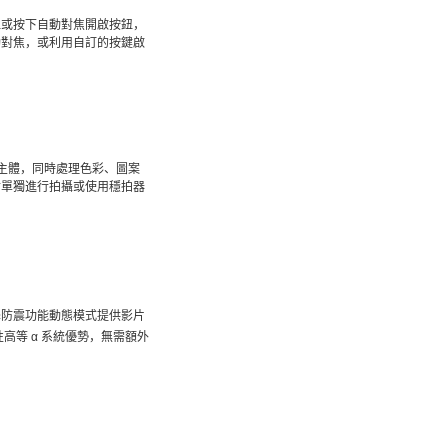
鈕或按下自動對焦開啟按鈕，
動對焦，或利用自訂的按鍵啟
蹤主體，同時處理色彩、圖案
對單獨進行拍攝或使用穩拍器
 光學防震功能動態模式提供影片
高等 α 系統優勢，無需額外