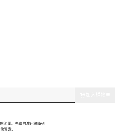
加入購物車
的動態範圍。先進的濾色鏡陣列
影像質素。