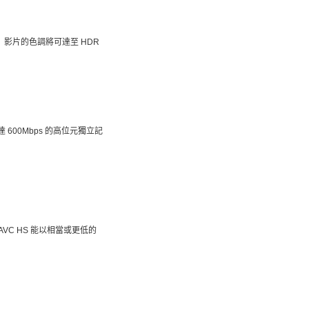
來，影片的色調將可達至 HDR
 600Mbps 的高位元獨立記
XAVC HS 能以相當或更低的