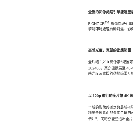
全新的影像處理引擎能達至最
TM
BIONZ XR
影像處理引擎
擎能即時處理自動對焦、影
高感光度，寬闊的動態範圍
2
全片幅 1,210 萬像素
配置可
102400，其亦能擴展至 40-
感光度及寬闊的動態範圍互
以 120p 進行的全片幅 4K 
全新的影像感測器與最新研發、
讀出全像素而非像素合併的高
5
倍）
，同時亦能營造出全片幅