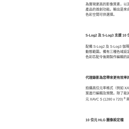
為實現更高的影像質素，以及更
產品的首創功能。輸出是來自影像感測器
色彩空間可供選擇。
S-Log2 及 S-Log3 支援 1
配備 S-Log2 及 S-Lo
動態範圍。備有三種色域設定（S-
色彩匹配令後期製作編輯的調色
代理錄影為您帶來更有效率
拍攝高位元率格式（例如 XA
案進行編輯及預覽。除了能減低電
8
元 XAVC S (1280 x 720)
10 位元 HLG 圖像設定檔