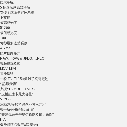
防震系統
5 軸影像感應器移軸
支援全球衛星定位系統
不支援
最高感光度
51200
最低感光度
100
每秒最多連拍張數
4.5 fps
照片檔案格式
RAW、RAW & JPEG、JPEG
視頻攝錄格式
MOV, MP4
電池型號
一粒 EN-EL15c 鋰離子充電電池
* 記錄媒體*
支援SD / SDHC / SDXC
*支援記憶卡最大容量*
512GB
焦距(相等於35毫米菲林制式) *
視乎所採用的鏡頭而定
*套裝鏡頭光學變焦範圍及最大光圈*
N/A
機身體積 (闊x高x深 毫米)