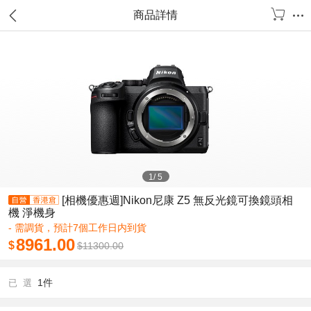
商品詳情
1
/
5
[相機優惠週]Nikon尼康 Z5 無反光鏡可換鏡頭相
機 淨機身
- 需調貨，預計7個工作日内到貨
8961.00
$
$
11300.00
1件
已 選