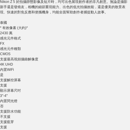
Nikon Z 5 於拍攝靜態影像及短片時，均可出色展現創作者的非凡創意。無論是攝影
新手還是發燒友，相機的細節重現能力、出色的低光拍攝效能，還是優美的散景表
現、快速的對焦反應和便攜機身，均能全面幫助創作者捕捉動人故事。
泰國
* 有效像素 (大約)*
2430 萬
感光元件格式
FX
感光元件種類
CMOS
支援最高視頻攝錄解像度
4K UHD
內置WiFi
是
支援解控屏幕
支援
顯示屏幕尺吋
3"-4"
內置閃光燈
否
支援防水功能
不支援
支援藍芽
支援