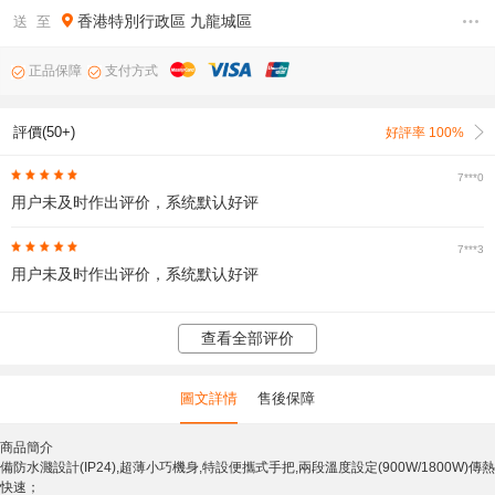
香港特別行政區
九龍城區
送 至
正品保障
支付方式
評價(50+)
好評率 100%
7***0
用户未及时作出评价，系统默认好评
7***3
用户未及时作出评价，系统默认好评
查看全部评价
圖文詳情
售後保障
商品簡介
備防水濺設計(IP24),超薄小巧機身,特設便攜式手把,兩段溫度設定(900W/1800W)傳熱
快速；