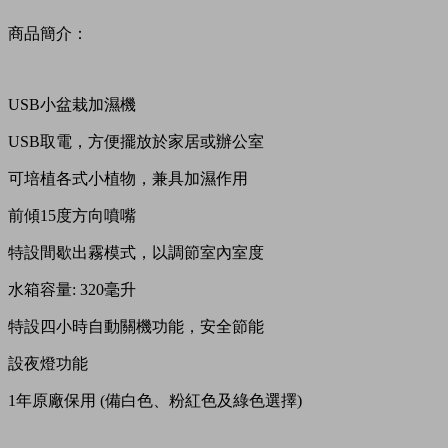
商品簡介：
USB小盆栽加濕機
USB取電，方便擺放於家居或辦公室
可培植各式小植物，兼具加濕作用
前傾15度方向噴嘴
特設間歇出霧模式，以調節室內室度
水箱容量: 320毫升
特設四小時自動關機功能，安全節能
設夜燈功能
1年原廠保用 (備白色、粉紅色及綠色選擇)