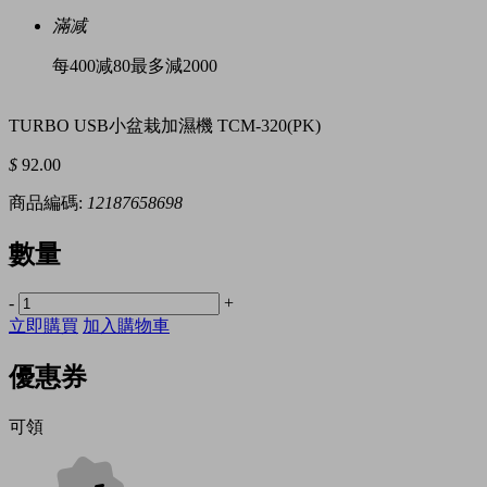
滿减
每400减80最多減2000
TURBO USB小盆栽加濕機 TCM-320(PK)
$
92.00
商品編碼:
12187658698
數量
-
+
立即購買
加入購物車
優惠券
可領