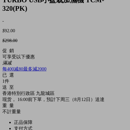
320(PK)
-
$
92.00
$
298.00
促 銷
可享受以下優惠
滿减
每400减80最多減2000
已 選
1件
送 至
香港特別行政區
九龍城區
现货
， 16:00前下單，預計下周三（8月12日）送達
重 量
不計重量
正品保障
支付方式