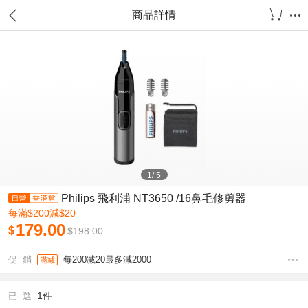
商品詳情
1
/
5
Philips 飛利浦 NT3650 /16鼻毛修剪器
每滿$200減$20
179.00
$
$
198.00
促 銷
每200减20最多減2000
滿减
1件
已 選