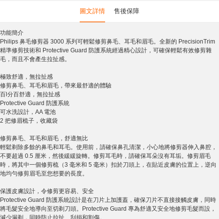
圖文詳情
售後保障
功能簡介
Philips 鼻毛修剪器 3000 系列可輕鬆修剪鼻毛、耳毛和眉毛。全新的 PrecisionTrim
精準修剪技術和 Protective Guard 防護系統經過精心設計，可確保輕鬆有效修剪雜
毛，而且不會產生拉扯感。
極致舒適，無拉扯感
修剪鼻毛、耳毛和眉毛，帶來最舒適的體驗
百l分百舒適，無拉扯感
Protective Guard 防護系統
可水洗設計，AA 電池
2 把修眉梳子，收藏袋
修剪鼻毛、耳毛和眉毛，舒適無比
輕鬆剃除多餘的鼻毛和耳毛。使用前，請確保鼻孔清潔，小心地將修剪器伸入鼻腔，
不要超過 0.5 厘米，然後緩緩旋轉。修剪耳毛時，請確保耳朵沒有耳垢。修剪眉毛
時，將其中一個修剪梳（3 毫米和 5 毫米）扣於刀頭上，在貼近皮膚的位置上，逆向
地均勻修剪眉毛至您想要的長度。
保護皮膚設計，令修剪更容易、安全
Protective Guard 防護系統設計是在刀片上加護蓋，確保刀片不直接接觸皮膚，同時
將毛髮安全地導向至切剃刀頭。Protective Guard 專為舒適又安全地修剪毛髮而設，
減少漏剃，同時防止拉扯、刮損和割傷。