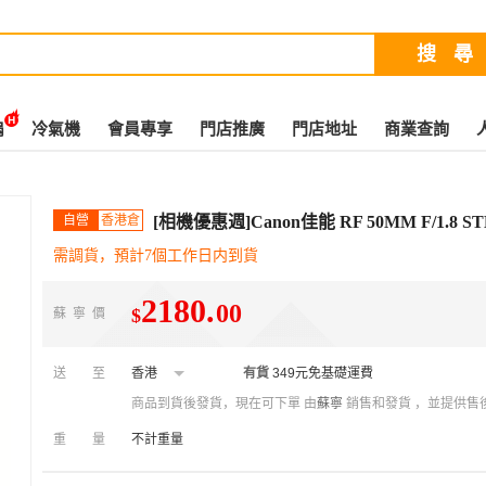
扇
冷氣機
會員專享
門店推廣
門店地址
商業查詢
自營
香港倉
[相機優惠週]Canon佳能 RF 50MM F/1.8 S
需調貨，預計7個工作日内到貨
2180
.
00
$
蘇寧價
送至
香港
有貨
349元免基礎運費
商品到貨後發貨，現在可下單
由
蘇寧
銷售和發貨 ，並提供售
重量
不計重量