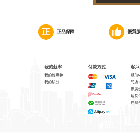
正品保障
優質
我的蘇寧
付款方式
客戶
我的優惠券
幫助
我的積分
門店
推廣
延長
在線