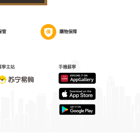
保管
購物保障
蘇寧主站
手機蘇寧