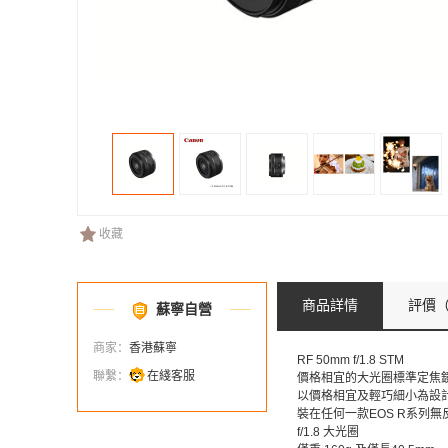
收藏
商品詳情
評價
（
蘇寧自營
商家：
香港蘇寧
RF 50mm f/1.8 STM
聯繫：
在綫客服
價格相宜的大光圈標準定焦
以價格相宜及輕巧細小為設計
裝在任何一款EOS R系列
f/1.8 大光圈