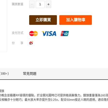
購買數量
立即購買
加入購物車
支付方式
分享
100+）
常見問題
鏡頭
概念並藉著RF接環的優點，於全開光圈時已可提供極高解像力。鏡頭重量僅為160克，
無反相機亦十分輕巧；最大放大率亦提升至0.25x，配合50mm接近人眼的透視，適合