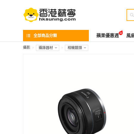

全部商品分類
蘋果優惠週
風
攝影
>
攝錄器材
>
相機鏡頭