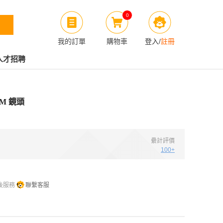
0
我的訂單
購物車
登入
/
註冊
人才招聘
TM 鏡頭
纍計評價
100+
後服務
聯繫客服