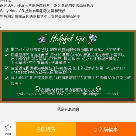
動對焦
兩片 AA 元件及三片低色散鏡片，為影像範圍提供高解析度
Sony Nano AR 塗層有助消除光斑和殘影
對焦固定按鈕及其他卓越功能，支援專業拍攝需要
·
·
我是有底線的
立即購買
加入購物車