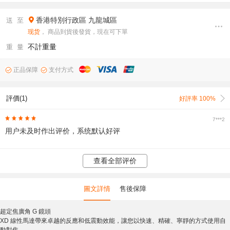
香港特別行政區
九龍城區
送 至
现货
， 商品到貨後發貨，現在可下單
不計重量
重 量
正品保障
支付方式
評價(1)
好評率 100%
7***2
用户未及时作出评价，系统默认好评
查看全部评价
圖文詳情
售後保障
超定焦廣角 G 鏡頭
XD 線性馬達帶來卓越的反應和低震動效能，讓您以快速、精確、寧靜的方式使用自