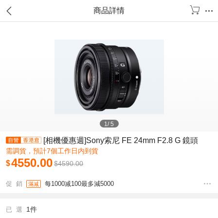
商品詳情
1
/
5
[相機優惠週]Sony索尼 FE 24mm F2.8 G 鏡頭
需調貨，預計7個工作日内到貨
4550.00
$
$
4590.00
促 銷
每1000减100最多減5000
滿减
1件
已 選