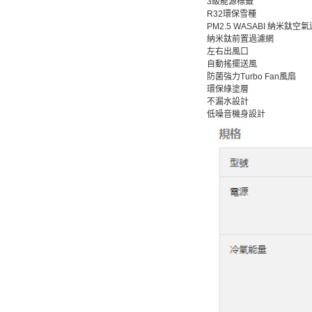
3級能源標籤
R32環保雪種
PM2.5 WASABI 納米鈦空
納米鈦前置過濾網
左右出風口
自動搖擺送風
防菌強力Turbo Fan風扇
環保綠塗層
不漏水設計
低噪音機身設計