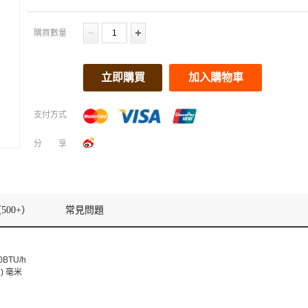
購買數量
立即購買
加入購物車
支付方式
分享
500+）
常見問題
0BTU/h
(深) 毫米