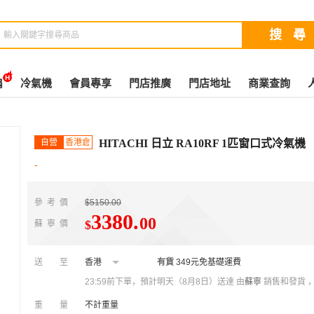
扇
冷氣機
會員專享
門店推廣
門店地址
商業查詢
自營
香港倉
HITACHI 日立 RA10RF 1匹窗口式冷氣機
-
參考價
$5150.00
3380
.
00
$
蘇寧價
送至
香港
有貨
349元免基礎運費
23:59前下單，預計明天（8月8日）送達
由
蘇寧
銷售和發貨 
重量
不計重量