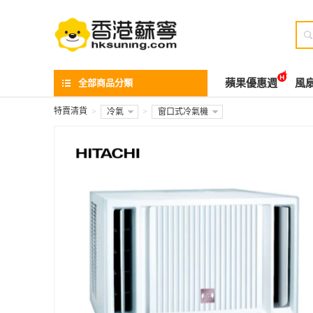

全部商品分類
蘋果優惠週
風
特賣清貨
>
冷氣
>
窗口式冷氣機