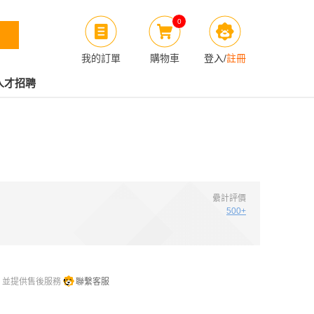
0
我的訂單
購物車
登入
/
註冊
人才招聘
纍計評價
500+
，並提供售後服務
聯繫客服