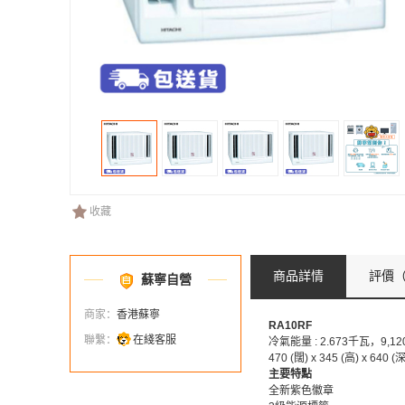
收藏
商品詳情
評價
（
蘇寧自營
商家：
香港蘇寧
RA10RF
聯繫：
在綫客服
冷氣能量 : 2.673千瓦，9,12
470 (闊) x 345 (高) x 640 
主要特點
全新紫色徽章