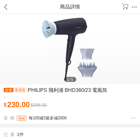
商品詳情
1
/
5
PHILIPS 飛利浦 BHD360/23 電風筒
-
230.00
$
$
298.00
促 銷
每100减5最多減2000
滿减
1件
已 選