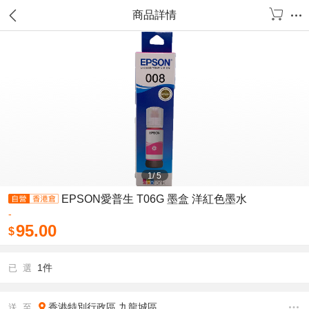
商品詳情
1
/
5
EPSON愛普生 T06G 墨盒 洋紅色墨水
-
95.00
$
1件
已 選
香港特別行政區
九龍城區
送 至