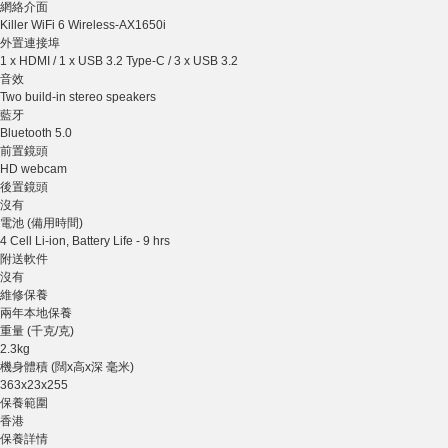
網絡介面
Killer WiFi 6 Wireless-AX1650i
外置連接埠
1 x HDMI / 1 x USB 3.2 Type-C / 3 x USB 3.2
音效
Two build-in stereo speakers
藍牙
Bluetooth 5.0
前置鏡頭
HD webcam
後置鏡頭
沒有
電池 (備用時間)
4 Cell Li-ion, Battery Life - 9 hrs
附送軟件
沒有
維修保養
兩年本地保養
重量 (千克/克)
2.3kg
機身體積 (闊x高x深 毫米)
363x23x255
保養範圍
香港
保養詳情