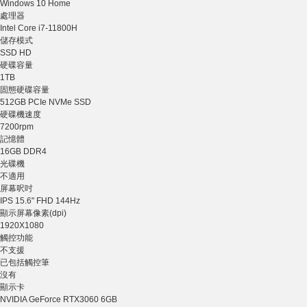
Windows 10 Home
處理器
Intel Core i7-11800H
儲存模式
SSD HD
硬碟容量
1TB
固態硬碟容量
512GB PCIe NVMe SSD
硬碟機速度
7200rpm
記憶體
16GB DDR4
光碟機
不適用
屏幕呎吋
IPS 15.6" FHD 144Hz
顯示屏幕像素(dpi)
1920X1080
觸控功能
不支援
已包括觸控筆
沒有
顯示卡
NVIDIA GeForce RTX3060 6GB