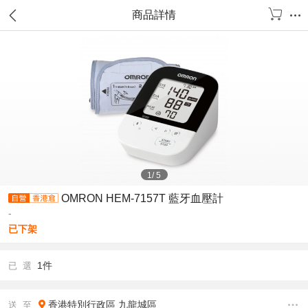
商品詳情
1
/
5
OMRON HEM-7157T 藍牙血壓計
-
已下架
1件
已 選
香港特別行政區
九龍城區
送 至