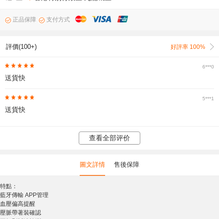
正品保障
支付方式
評價(100+)
好評率 100%
6***0
送貨快
5***1
送貨快
查看全部评价
圖文詳情
售後保障
特點：
藍牙傳輸 APP管理
血壓偏高提醒
壓脈帶著裝確認