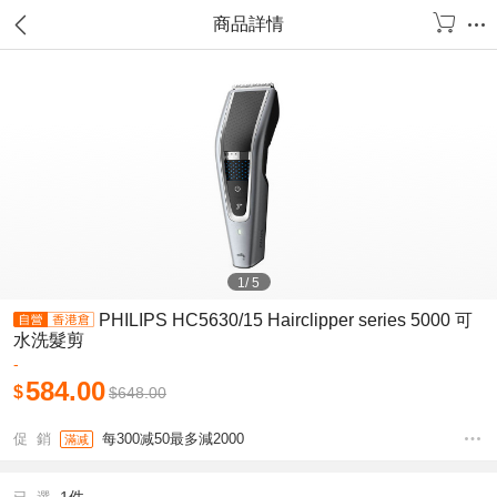
商品詳情
1
/
5
PHILIPS HC5630/15 Hairclipper series 5000 可
水洗髮剪
-
584.00
$
$
648.00
促 銷
每300减50最多減2000
滿减