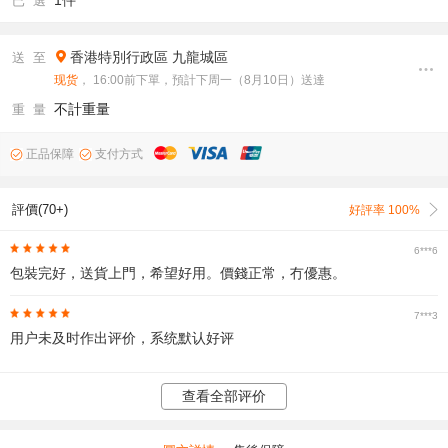
1件
已 選
香港特別行政區
九龍城區
送 至
现货
， 16:00前下單，預計下周一（8月10日）送達
不計重量
重 量
正品保障
支付方式
評價(70+)
好評率 100%
6***6
包裝完好，送貨上門，希望好用。價錢正常，冇優惠。
7***3
用户未及时作出评价，系统默认好评
查看全部评价