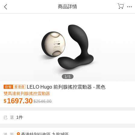
商品詳情
1
/
5
LELO Hugo 前列腺搖控震動器 - 黑色
雙馬達前列腺搖控震動器
1697.30
$
$
2546.00
1件
已 選
香港特別行政區
九龍城區
送 至