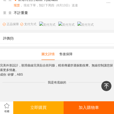
现货
， 現在下單，預計下周四（8月13日）送達
不計重量
重 量
正品保障
支付方式
評價(0)
圖文詳情
售後保障
完美外形設計，順滑曲線完美貼合前列腺，精准傳遞舒適振動按摩。無線控制讓您探
索更多情趣。
成份: 矽膠，ABS
我是有底線的
立即購買
加入購物車